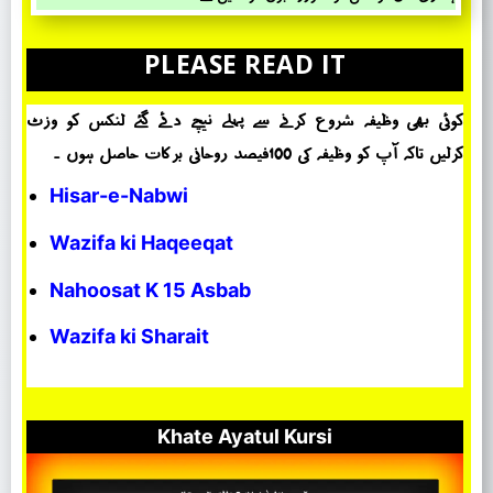
PLEASE READ IT
کوئی بھی وظیفہ شروع کرنے سے پہلے نیچے دئے گئے لنکس کو وزٹ
کرلیں تاکہ آپ کو وظیفہ کی 100فیصد روحانی برکات حاصل ہوں ۔
Hisar-e-Nabwi
Wazifa ki Haqeeqat
Nahoosat K 15 Asbab
Wazifa ki Sharait
Khate Ayatul Kursi