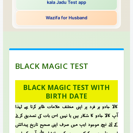
kala Jadu Test app
Wazifa for Husband
BLACK MAGIC TEST
BLACK MAGIC TEST WITH
BIRTH DATE
کالا جادو ہر فرد پر اپنی مخلتف علامات ظاہر کرتا ہے، لہذا
آپ کالا جادو کا شکار ہیں یا نہیں اس بات کی تصدیق کرنے
کے لئے نیچے موجود ایپ میں صرف اپنی صحیح تاریخ پیدائش