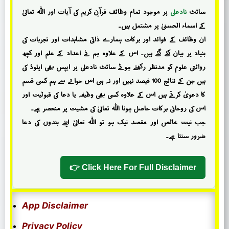
سائٹ
نادعلی
پر موجود تمام وظائف قرآنِ کریم کی آیات اور اللہ تعالیٰ
کے اسماء الحسنیٰ پر مشتمل ہیں۔
ان وظائف کے فوائد اور برکات ہمارے ذاتی مشاہدات اور تجربات کی
بنیاد پر بیان کئے گئے ہیں۔ اس کے علاوہ ہم نے اعداد کے علم اور کچھ
روائتی علوم کو مدنظر رکھتے ہوئے سائٹ نادعلی پر ایپس بھی اپلوڈ کی
ہیں جن کے نتائج 100 فیصد نہیں اور نہ ہی اس حوالے سے ہم کسی قسم
کا دعویٰ کرتے ہیں اس کے علاوہ کسی بھی وظیفہ یا دعا کی قبولیت اور
اس کی روحانی برکات حاصل ہونا اللہ تعالیٰ کی مشیت پر منحصر ہے۔
جب نیت خالص اور مقصد نیک ہو تو اللہ تعالیٰ اپنے بندوں کی دعا
ضرور سنتا ہے۔
Click Here For Full Disclaimer 👉
App Disclaimer
Privacy Policy