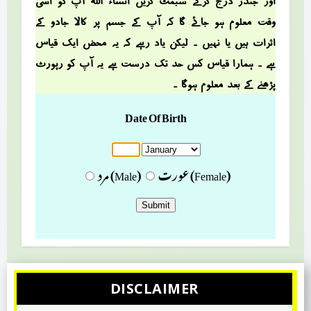
اور جنڈر درج کرکے سبمٹ کریں انشاء اللہ آپ کو اسی
وقت معلوم ہو جائے گا کہ آپ کے جسم پر کالا جادو کے
اثرات ہیں یا نہیں ۔ لیکن یاد رہے کہ یہ محض ایک قیاس
ہے ۔ ہمارا قیاس کس حد تک درست ہے یہ آپ کو رپورٹ
پڑھنے کے بعد معلوم ہوگا ۔
DISCLAIMER