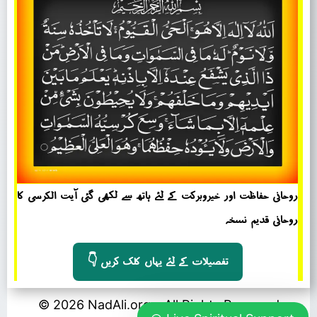
روحانی حفاظت اور خیروبرکت کے لئے ہاتھ سے لکھی گئی آیت الکرسی کا
روحانی قدیم نسخہ
👇 تفصیلات کے لئے یہاں کلک کریں
© 2026 NadAli.org – All Rights Reserved