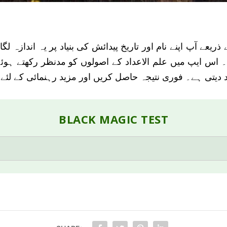
عے آپ اپنے نام اور تاریخ پیدائش کی بنیاد پر یہ اندازہ لگا
 اس ایپ میں علم الاعداد کے اصولوں کو مدنظر رکھتے ہوئ
یتی ہے۔ فوری نتیجہ حاصل کریں اور مزید رہنمائی کے لئے اگ
BLACK MAGIC TEST