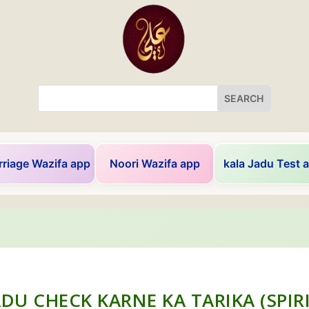
riage Wazifa app
Noori Wazifa app
kala Jadu Test 
ADU CHECK KARNE KA TARIKA (SPIR