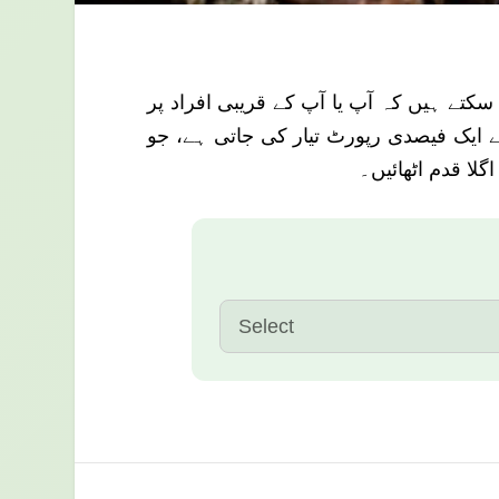
 سکتے ہیں کہ آپ یا آپ کے قریبی افراد پر
ے ایک فیصدی رپورٹ تیار کی جاتی ہے، جو
لا قدم اٹھائیں۔