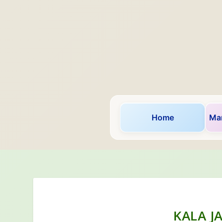
Home
Mar
KALA J