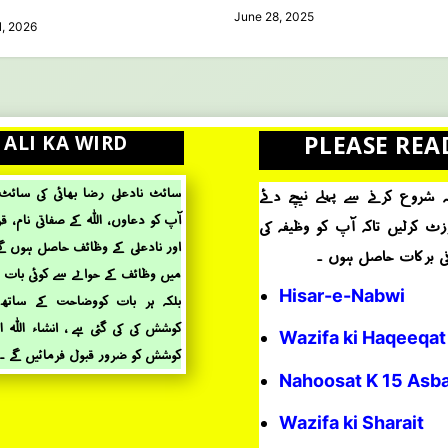
June 28, 2025
1, 2026
PLEASE REA
 ALI KA WIRD
سائٹ نادعلی رضا بھائی کی سائ
ہ شروع کرنے سے پہلے نیچے دئے
آپ کو دعاوں ، اللہ کے صفاتی نام ، 
زٹ کرلیں تاکہ آپ کو وظیفہ کی
اور نادعلی کے وظائف حاصل ہوں گے
میں وظائف کے حؤالے سے کوئی بات چھ
Hisar-e-Nabwi
بلکہ ہر بات کووضاحت کے ساتھ 
کوشش کی کی گئی ہے ، انشاء اللہ 
Wazifa ki Haqeeqat
کوشش کو ضرور قبول فرمائیں گے ۔
Nahoosat K 15 Asb
Wazifa ki Sharait