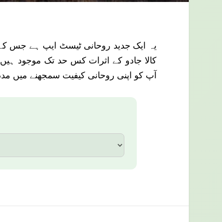
یہ ایک جدید روحانی ٹیسٹ ایپ ہے جس کے ذری
کالا جادو کے اثرات کس حد تک موجود ہیں۔
آپ کو اپنی روحانی کیفیت سمجھنے میں مدد د