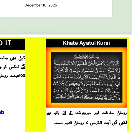
December 10, 2025
D IT
Khate Ayatul Kursi
کوئی بھی وظیف
گئے لنکس کو و
100فیصد روحانی برکات حاصل ہوں ۔
ab
روحانی حفاظت اور خیروبرکت کے لئے ہاتھ سے
لکھی گئی آیت الکرسی کا روحانی قدیم نسخہ