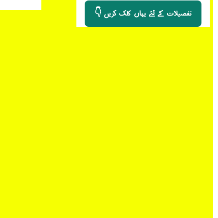
👇 تفصیلات کے لئے یہاں کلک کریں
Ask Any Question