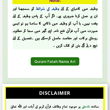
Note:
وظیفہ میں کامیابی کے لئے
وظیفہ کی شرائط
کو سمجھنا اور
ان پر عمل کرنا ضروری ہے ، اگر آپ کے پاس وظیفہ کے لئے
وقت نہیں ، یا آپ کو وظیفہ میں ناکامی کا سامنا ہو تو ایسی
صؤرت میں آپ قرآنی فتح نامہ اپنے گھر میں سجا کر مطلوبہ
روحانی برکات اور مقاصد حاصل کرسکتے ہیں ۔تفصیل کے لئے
نیچے دئے گئے بٹن کو کلک کریں ۔
Qurani Fatah Nama Art
DISCLAIMER
سائٹ
نادعلی
پر موجود تمام وظائف قرآنِ کریم کی آیات اور اللہ تعالیٰ