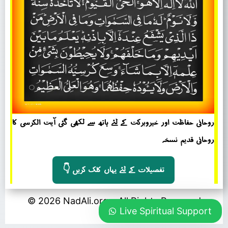
روحانی حفاظت اور خیروبرکت کے لئے ہاتھ سے لکھی گئی آیت الکرسی کا
روحانی قدیم نسخہ
👇 تفصیلات کے لئے یہاں کلک کریں
© 2026 NadAli.org – All Rights Reserved
Live Spiritual Support
Ask Any Question