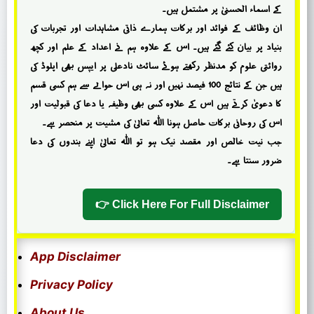
کے اسماء الحسنیٰ پر مشتمل ہیں۔
ان وظائف کے فوائد اور برکات ہمارے ذاتی مشاہدات اور تجربات کی
بنیاد پر بیان کئے گئے ہیں۔ اس کے علاوہ ہم نے اعداد کے علم اور کچھ
روائتی علوم کو مدنظر رکھتے ہوئے سائٹ نادعلی پر ایپس بھی اپلوڈ کی
ہیں جن کے نتائج 100 فیصد نہیں اور نہ ہی اس حوالے سے ہم کسی قسم
کا دعویٰ کرتے ہیں اس کے علاوہ کسی بھی وظیفہ یا دعا کی قبولیت اور
اس کی روحانی برکات حاصل ہونا اللہ تعالیٰ کی مشیت پر منحصر ہے۔
جب نیت خالص اور مقصد نیک ہو تو اللہ تعالیٰ اپنے بندوں کی دعا
ضرور سنتا ہے۔
Click Here For Full Disclaimer 👉
App Disclaimer
Privacy Policy
About Us