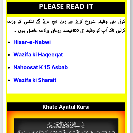
PLEASE READ IT
کوئی بھی وظیفہ شروع کرنے سے پہلے نیچے دئے گئے لنکس کو وزٹ
کرلیں تاکہ آپ کو وظیفہ کی 100فیصد روحانی برکات حاصل ہوں ۔
Hisar-e-Nabwi
Wazifa ki Haqeeqat
Nahoosat K 15 Asbab
Wazifa ki Sharait
Khate Ayatul Kursi