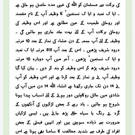
کی برکت سے مسلمان کو اللہ کی غیبی مدد حاصل ہو جاتی ہے
۔ “ایا ک نعبد و ایا ک نستعین” کا وظیفہ آپ کے نام مقصد
اور روحانی طبعیت کے عین مطابق ہے اور اس وظیفہ کی
روحانی برکات آپ کے لئے بہت جلد جاری ہو جائیں گی ۔
وظیفہ کے لئے آپ جمعہ کے دن عشاء کی نماز کے بعد 10 مرتبہ
درود شریف پڑھیں ۔ اس کے بعد آپ 313 مرتبہ “ایا ک نعبد
و ایا ک نستعین” پڑھیں ۔ آخر میں آپ دوبارہ 10 مرتبہ
درود شریف پڑھ کر اس وظیفہ کو بند کر دیں ۔ بیان کیا گیا
وظیفہ آپ نے ہر نماز کے بعد کرنا ہے اور اس وظیفہ کو آپ
نے 14 دن تک جاری رکھنا ہے انشاء اللہ 14 دن میں آپ کی
شادی میں حائل روکاوٹیں دور ہونے کے لئے اسباب پیدا ہونا
شروع ہو جائیں ۔ یاد رہے کہ بعض لڑکیوں کی آنکھوں کے
گرد بے رنگ یا سیاہ حلقے پڑھ جاتے ہیں ، ایسی لڑکیاں
ضرورت سے ذیادہ سوچتی ہیں اور انہیں فیملی کے بعض
افراد کی طرف سے شدید مخالفت کا سامنا بھی ہوتا ہے اس