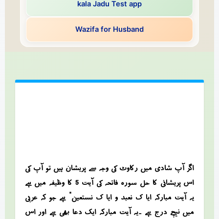
kala Jadu Test app
Wazifa for Husband
اگر آپ شادی میں رکاوٹ کی وجہ سے پریشان ہیں تو آپ کی
اس پریشانی کا حل سورہ فاتحہ کی آیت 5 کا وظیفہ میں ہے
یہ آیت مبارکہ “ایا ک نعبد و ایا ک نستعین” ہے جو کہ عربی
میں نیچے درج ہے ۔یہ آیت مبارکہ ایک دعا بھی ہے اور اس