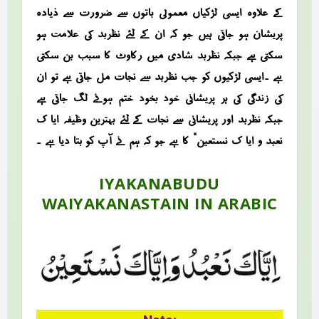
کے علاوہ ایسی لڑکیاں معمولی باتوں سے ضرورت سے ذیادہ
پریشان ہو جاتی ہیں جو کہ ان کے لئے نظربد کی علامت ہو
سکتی ہے جبکہ نظربد شادی میں رکاوٹ کا سبب بن سکتی
ہے ۔ایسی لڑکیوں کو جب نظربد سے نجات مل جاتی ہے تو ان
کی زندگی کی ہر پریشانی خود بخود ختم ہونے لگ جاتی ہے
جبکہ نظربد اور پریشانی سے نجات کے لئے بہترین وظیفہ “ایا ک
نعبد و ایا ک نستعین” کا ہے جو کہ ہم نے آپ کو بتا دیا ہے ۔
IYAKANABUDU
WAIYAKANASTAIN IN ARABIC