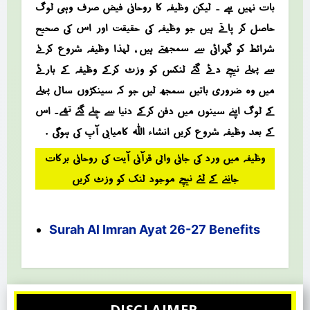
بات نہیں ہے ۔ لیکن وظیفہ کا روحانی فیض صرف وہی لوگ
حاصل کر پاتے ہیں جو وظیفہ کی حقیقت اور اس کی صحیح
شرائط کو گہرائی سے سمجھتے ہیں ، لہذا وظیفہ شروع کرنے
سے پہلے نیچے دئے گئے لنکس کو وزٹ کرکے وظیفہ کے بارئے
میں وہ ضروری باتیں سمجھ لیں جو کہ سینکڑوں سال پہلے
کے لوگ اپنے سینوں میں دفن کرکے دنیا سے چلے گئے تھے۔ اس
کے بعد وظیفہ شروع کریں انشاء اللہ کامیابی آپ کی ہوگی .
وظیفہ میں ورد کی جانی والی قرآنی آیت کی روحانی برکات
جاننے کے لئے نیچے موجود لنک کو وزٹ کریں
Surah Al Imran Ayat 26-27 Benefits
DISCLAIMER