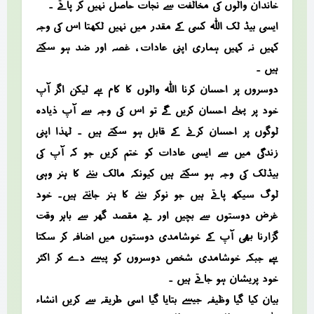
خاندان والوں کی مخالفت سے نجات حاصل نہیں کر پاتے ۔
ایسی بیڈ لک اللہ کسی کے مقدر میں نہیں لکھتا اس کی وجہ
کہیں نہ کہیں ہماری اپنی عادات ، غصہ اور ضد ہو سکتے
ہیں ۔
دوسروں پر احسان کرنا اللہ والوں کا کام ہے لیکن اگر آپ
خود پر پہلے احسان کریں گے تو اس کی وجہ سے آپ ذیادہ
لوگوں پر احسان کرنے کے قابل ہو سکتے ہیں ۔ لہذا اپنی
زندگی میں سے ایسی عادات کو ختم کریں جو کہ آپ کی
بیڈلک کی وجہ ہو سکتے ہیں کیونکہ مالک بننے کا ہنر وہی
لوگ سیکھ پاتے ہیں جو نوکر بننے کا ہنر جانتے ہیں۔ خود
غرض دوستوں سے بچیں اور بے مقصد گھر سے باہر وقت
گزارنا بھی آپ کے خوشامدی دوستوں میں اضافہ کر سکتا
ہے، جبکہ خوشامدی شخص دوسروں کو پیسے دے کر اکثر
خود پریشان ہو جاتے ہیں ۔
بیان کیا گیا وظیفہ جیسے بتایا گیا اسی طریقہ سے کریں انشاء