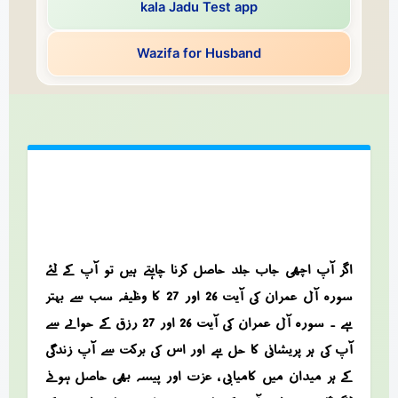
kala Jadu Test app
Wazifa for Husband
اگر آپ اچھی جاب جلد حاصل کرنا چاہتے ہیں تو آپ کے لئے
سورہ آل عمران کی آیت 26 اور 27 کا وظیفہ سب سے بہتر
ہے ۔ سورہ آل عمران کی آیت 26 اور 27 رزق کے حوالے سے
آپ کی ہر پریشانی کا حل ہے اور اس کی برکت سے آپ زندگی
کے ہر میدان میں کامیابی ، عزت اور پیسہ بھی حاصل ہونے