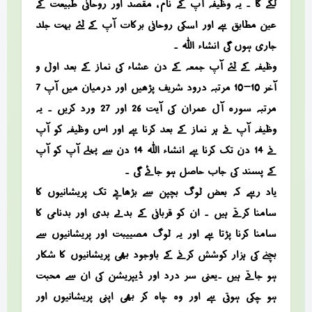
لگے گا ۔ یہ وظیفہ آپ کے نام ، مقصد اور روحانی طبیعت کے
عین مطابق ہے اور اسکی روحانی برکات آپ کے لئے بہت جلد
جاری ہوں گی انشاء اللہ ۔
وظیفہ کے لئے آپ جمعہ کے دن عشاء کی نماز کے بعد اول و
آخر 10-10 مرتبہ درود شریف پڑھیں اور درمیان میں آپ 7
مرتبہ سورہ آل عمران کی آیت 26 اور 27 ورد کریں ۔ یہ
وظیفہ آپ نے ہر نماز کے بعد کرنا ہے اور اس وظیفہ کو آپ
نے 14 دن تک کرنا ہے انشاء اللہ 14 دن سے پہلے آپ کو آپ
کے پسند کی جاب حاصل ہو جائے گی ۔
یاد رہے کہ بعض لوگ بچپن سے بڑھاپے تک پریشانیوں کا
سامنا کرتے ہیں ۔ ان کو قربانی کے بدلے بدی اور بدنامی کا
سامنا کرنا پڑتا ہے اور یہ لوگ مصییبت اور پریشانیوں سے
بچنے کی ہزار کوشش کرنے کے باوجود بھی پریشانیوں کا شکار
ہو جاتے ہیں ۔یعنی سر درد اور ڈیپریشن کی ان سے محبت
ہو چکی ہوتی ہے اور وہ چاہ کر بھی اپنی پریشانیوں اور