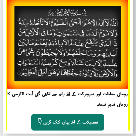
روحانی حفاظت اور خیروبرکت کے لئے ہاتھ سے لکھی گئی آیت الکرسی کا
روحانی قدیم نسخہ
Ask Any Question
👇 تفصیلات کے لئے یہاں کلک کریں
Welcome To Live Support