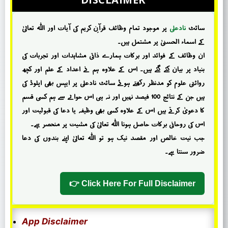
سائٹ
نادعلی
پر موجود تمام وظائف قرآنِ کریم کی آیات اور اللہ تعالیٰ
کے اسماء الحسنیٰ پر مشتمل ہیں۔
ان وظائف کے فوائد اور برکات ہمارے ذاتی مشاہدات اور تجربات کی
بنیاد پر بیان کئے گئے ہیں۔ اس کے علاوہ ہم نے اعداد کے علم اور کچھ
روائتی علوم کو مدنظر رکھتے ہوئے سائٹ نادعلی پر ایپس بھی اپلوڈ کی
ہیں جن کے نتائج 100 فیصد نہیں اور نہ ہی اس حوالے سے ہم کسی قسم
کا دعویٰ کرتے ہیں اس کے علاوہ کسی بھی وظیفہ یا دعا کی قبولیت اور
اس کی روحانی برکات حاصل ہونا اللہ تعالیٰ کی مشیت پر منحصر ہے۔
جب نیت خالص اور مقصد نیک ہو تو اللہ تعالیٰ اپنے بندوں کی دعا
ضرور سنتا ہے۔
Click Here For Full Disclaimer 👉
App Disclaimer