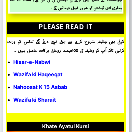
کووضاحت کے ساتھ بیان کرنے کی کوشش کی کی گئی ہے ، انشاء اللہ اللہ
ہماری اس کوشش کو ضرور قبول فرمائیں گے ۔
PLEASE READ IT
کوئی بھی وظیفہ شروع کرنے سے پہلے نیچے دئے گئے لنکس کو وزٹ
کرلیں تاکہ آپ کو وظیفہ کی 100فیصد روحانی برکات حاصل ہوں ۔
Hisar-e-Nabwi
Wazifa ki Haqeeqat
Nahoosat K 15 Asbab
Wazifa ki Sharait
Khate Ayatul Kursi