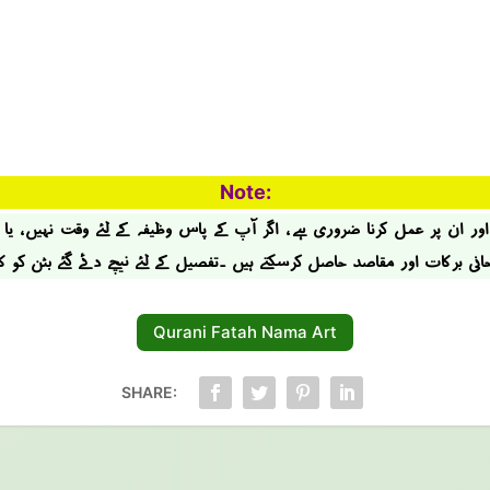
Note:
ر ان پر عمل کرنا ضروری ہے ، اگر آپ کے پاس وظیفہ کے لئے وقت نہیں ، یا
حانی برکات اور مقاصد حاصل کرسکتے ہیں ۔تفصیل کے لئے نیچے دئے گئے بٹن کو 
Qurani Fatah Nama Art
SHARE: