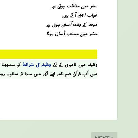
سفر میں حفاظت ہوتی ہے
خواب اچھے آتے ہیں
موت کے وقت آسانی ہوتی ہے
حشر میں حساب آسان ہوگا
وظیفہ میں کامیابی کے لئے
وظیفہ کی شرائط
کو سمجھنا او
میں آپ قرآنی فتح نامہ اپنے گھر میں سجا کر مطلوبہ رو