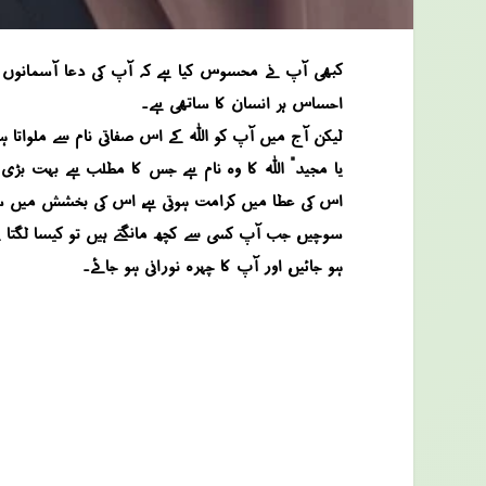
کبھی آپ نے محسوس کیا ہے کہ آپ کی دعا آسمانوں م
احساس ہر انسان کا ساتھی ہے۔
لیکن آج میں آپ کو اللہ کے اس صفاتی نام سے ملواتا ہوں
“یا مجید” اللہ کا وہ نام ہے جس کا مطلب ہے “بہت بڑی 
اس کی عطا میں کرامت ہوتی ہے، اس کی بخشش میں شرا
سوچیں، جب آپ کسی سے کچھ مانگتے ہیں تو کیسا لگتا ہ
ہو جائیں، اور آپ کا چہرہ نورانی ہو جائے۔