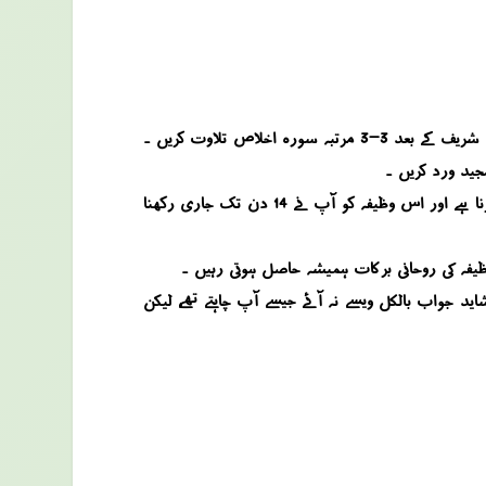
وظیفہ کے لئے آپ جمعہ کے دن عشاء کی نماز کے بعد سب سے پہلے دونفل نماز اس طرح ادا کریں کہ ان دونوں نوافل میں آپ الحمد شریف کے بعد 3-3 مرتبہ سورہ اخلاص تلاوت کریں ۔
آخر میں آپ دوبارہ 10 مرتبہ درود شریف پڑھ کر اس وظیفہ کو بند کردیں ۔ آپ نے بیان کیا گیا وظیفہ صرف عشاء کی نماز کے بعد کرنا ہے اور اس وظیفہ کو آپ نے 14 دن تک جاری رکھنا
اید جواب بالکل ویسے نہ آئے جیسے آپ چاہتے تھے، لیکن