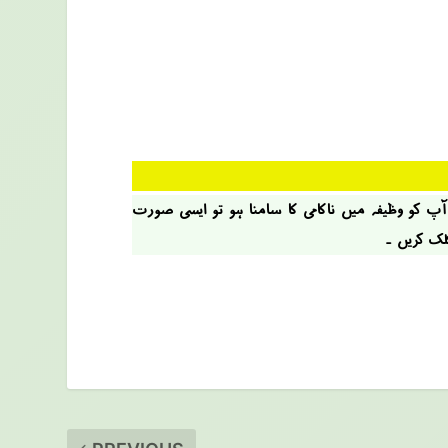
 آپ کو وظیفہ میں ناکامی کا سامنا ہو تو ایسی صؤرت
کلک کریں ۔