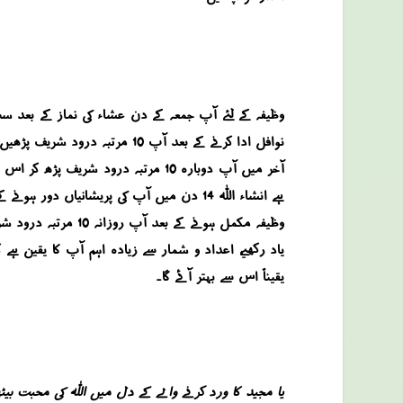
نوافل ادا کرنے کے بعد آپ 10 مرتبہ درود شریف پڑھیں ۔ اس کے بعد آپ ایک مرتبہ سورہ بقرہ اور 1000 مرتبہ اللہ کا صفاتی نام یا مجید ورد کریں ۔
ہے انشاء اللہ 14 دن میں آپ کی پریشانیاں دور ہونے کے لئے غیبی اسباب پیدا ہونا شروع ہو جائیں گے ۔
وظیفہ مکمل ہونے کے بعد آپ روزانہ 10 مرتبہ درود شریف اور 100 مرتبہ یا مجید ورد کرنے کی عادت بنائیں تاکہ آپ کو بیان کئے گئے وظیفہ کی روحانی برکات ہمیشہ حاصل ہوتی رہیں ۔
یاد رکھیے، اعداد و شمار سے زیادہ اہم آپ کا یقین ہے 
یقیناً اس سے بہتر آئے گا۔
یا مجید کا ورد کرنے والے کے دل میں اللہ کی محبت بیٹھ