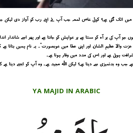
یں اٹک گئی ہے؟ کوئی خاص لمحہ جب آپ نے اپنے رب کو آواز دی لیکن جواب
 جو آپ کی ہر آہ کو سنتا ہے، ہر خواہش کو جانتا ہے، اور پھر اسے شاندار اندا
عزت والا، عظیم الشان، اور اپنی عطا میں خوبصورت”۔ یہ نام ہمیں بتاتا ہے کہ 
فت ہوتی ہے، اور اس کی مدد میں وقار ہوتا ہے۔
ے جب وہ بدتمیزی سے دیتا ہے؟ لیکن اللہ مجید ہے۔ وہ آپ کو ایسے دیتا ہے 
YA MAJID IN ARABIC