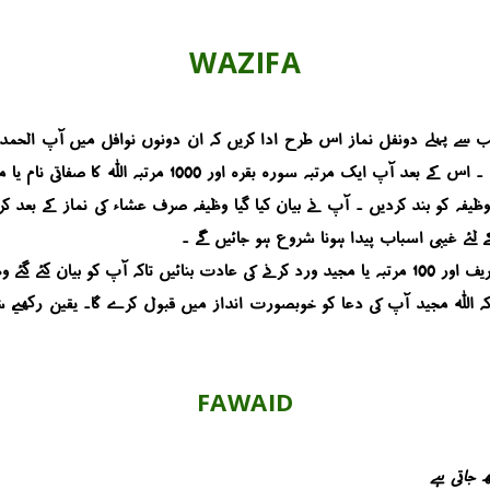
WAZIFA
کہ اللہ مجید آپ کی دعا کو خوبصورت انداز میں قبول کرے گا۔ یقین رکھیے، ش
FAWAID
 جاتی ہے