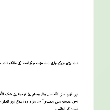
اے بڑی بزرگی والے، اے عزت و کرامت کے مالک، اے عطا
نبی کریم صلی اللہ علیہ والہ وسلم نے فرمایا: “بے شک ال
اس حدیث میں “مجیدی” سے مراد وہ اخلاق اور انداز ہے
انداز کو اپنائیں۔