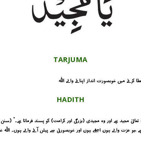
TARJUMA
 کرنے میں خوبصورت انداز اپنانے والے اللہ
HADITH
لہ تعالیٰ مجید ہے اور وہ مجیدی (بزرگی اور کرامت) کو پسند فرماتا ہے۔” (سنن 
 جو عزت والے ہوں، اچھے ہوں، اور خوبصورتی سے پیش آنے والے ہوں۔ اللہ خ