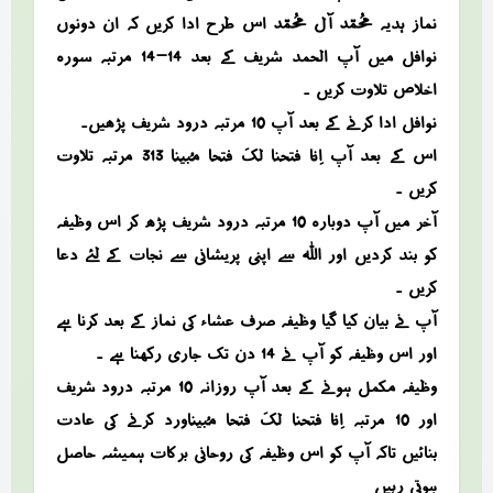
نماز ہدیہ محمد آل محمد اس طرح ادا کریں کہ ان دونوں
نوافل میں آپ الحمد شریف کے بعد 14-14 مرتبہ سورہ
اخلاص تلاوت کریں ۔
نوافل ادا کرنے کے بعد آپ 10 مرتبہ درود شریف پڑھیں۔
اس کے بعد آپ اِنَّا فَتَحْنَا لَکَ فَتْحًا مُّبِیْنًا 313 مرتبہ تلاوت
کریں ۔
آخر میں آپ دوبارہ 10 مرتبہ درود شریف پڑھ کر اس وظیفہ
کو بند کردیں اور اللہ سے اپنی پریشانی سے نجات کے لئے دعا
کریں ۔
آپ نے بیان کیا گیا وظیفہ صرف عشاء کی نماز کے بعد کرنا ہے
اور اس وظیفہ کو آپ نے 14 دن تک جاری رکھنا ہے ۔
وظیفہ مکمل ہونے کے بعد آپ روزانہ 10 مرتبہ درود شریف
اور 10 مرتبہ
اِنَّا فَتَحْنَا لَکَ فَتْحًا مُّبِیْنًا
ورد کرنے کی عادت
بنائیں تاکہ آپ کو اس وظیفہ کی روحانی برکات ہمیشہ حاصل
ہوتی رہیں