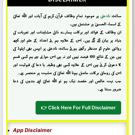
سائٹ
نادعلی
پر موجود تمام وظائف قرآنِ کریم کی آیات اور اللہ تعالیٰ
کے اسماء الحسنیٰ پر مشتمل ہیں۔
ان وظائف کے فوائد اور برکات ہمارے ذاتی مشاہدات اور تجربات کی
بنیاد پر بیان کئے گئے ہیں۔ اس کے علاوہ ہم نے اعداد کے علم اور کچھ
روائتی علوم کو مدنظر رکھتے ہوئے سائٹ نادعلی پر ایپس بھی اپلوڈ کی
ہیں جن کے نتائج 100 فیصد نہیں اور نہ ہی اس حوالے سے ہم کسی قسم
کا دعویٰ کرتے ہیں اس کے علاوہ کسی بھی وظیفہ یا دعا کی قبولیت اور
اس کی روحانی برکات حاصل ہونا اللہ تعالیٰ کی مشیت پر منحصر ہے۔
جب نیت خالص اور مقصد نیک ہو تو اللہ تعالیٰ اپنے بندوں کی دعا
ضرور سنتا ہے۔
Click Here For Full Disclaimer 👉
App Disclaimer