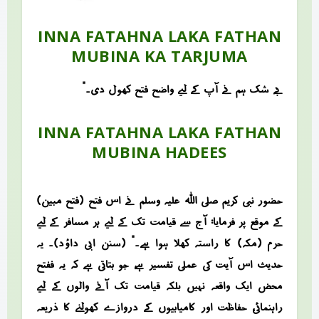
INNA FATAHNA LAKA FATHAN
MUBINA KA TARJUMA
“بے شک ہم نے آپ کے لیے واضح فتح کھول دی۔”
INNA FATAHNA LAKA FATHAN
MUBINA HADEES
حضور نبی کریم صلی اللہ علیہ وسلم نے اس فتح (فتح مبین)
کے موقع پر فرمایا: “آج سے قیامت تک کے لیے ہر مسافر کے لیے
حرم (مکہ) کا راستہ کھلا ہوا ہے۔” (سنن ابی داؤد)۔ یہ
حدیث اس آیت کی عملی تفسیر ہے، جو بتاتی ہے کہ یہ ففتح
محض ایک واقعہ نہیں بلکہ قیامت تک آنے والوں کے لیے
راہنمائی، حفاظت اور کامیابیوں کے دروازے کھولنے کا ذریعہ