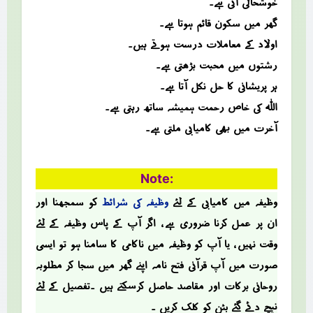
خوشحالی آتی ہے۔
گھر میں سکون قائم ہوتا ہے۔
اولاد کے معاملات درست ہوتے ہیں۔
رشتوں میں محبت بڑھتی ہے۔
ہر پریشانی کا حل نکل آتا ہے۔
اللہ کی خاص رحمت ہمیشہ ساتھ رہتی ہے۔
آخرت میں بھی کامیابی ملتی ہے۔
Note:
وظیفہ میں کامیابی کے لئے
وظیفہ کی شرائط
کو سمجھنا اور
ان پر عمل کرنا ضروری ہے ، اگر آپ کے پاس وظیفہ کے لئے
وقت نہیں ، یا آپ کو وظیفہ میں ناکامی کا سامنا ہو تو ایسی
صؤرت میں آپ قرآنی فتح نامہ اپنے گھر میں سجا کر مطلوبہ
روحانی برکات اور مقاصد حاصل کرسکتے ہیں ۔تفصیل کے لئے
نیچے دئے گئے بٹن کو کلک کریں ۔