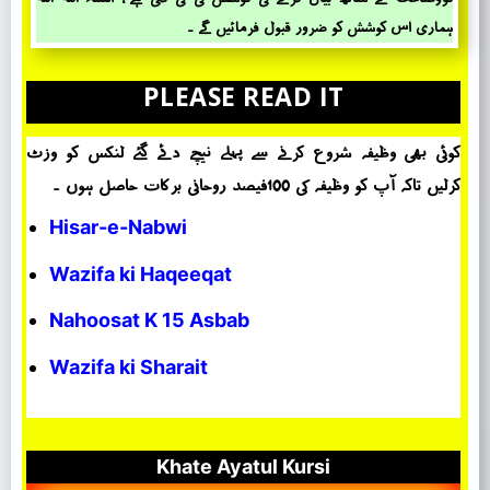
ہماری اس کوشش کو ضرور قبول فرمائیں گے ۔
PLEASE READ IT
کوئی بھی وظیفہ شروع کرنے سے پہلے نیچے دئے گئے لنکس کو وزٹ
کرلیں تاکہ آپ کو وظیفہ کی 100فیصد روحانی برکات حاصل ہوں ۔
Hisar-e-Nabwi
Wazifa ki Haqeeqat
Nahoosat K 15 Asbab
Wazifa ki Sharait
Khate Ayatul Kursi