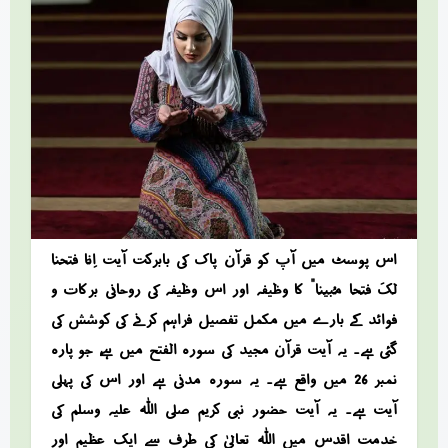
اس پوسٹ میں آپ کو قرآن پاک کی بابرکت آیت “
اِنَّا فَتَحْنَا
لَکَ فَتْحًا مُّبِیْنًا
” کا وظیفہ اور اس وظیفہ کی روحانی برکات و
فوائد کے بارے میں مکمل تفصیل فراہم کرنے کی کوشش کی
گئی ہے۔ یہ آیت قرآن مجید کی سورہ الفتح میں ہے، جو پارہ
نمبر 26 میں واقع ہے۔ یہ سورہ مدنی ہے اور اس کی پہلی
آیت ہے۔ یہ آیت حضور نبی کریم صلی اللہ علیہ وسلم کی
خدمت اقدس میں اللہ تعالیٰ کی طرف سے ایک عظیم اور