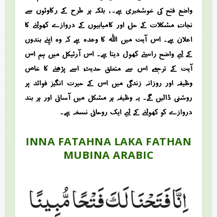
واضع فتح کی خوشخبری ہے۔ ، بلکہ ہر طرح کے رکاوٹوں سے
نجات، مشکلات کے حل، اور کامیابیوں کے دروازے کھولنے کا
اعلان ہے۔ اس آیت میں اللہ کا وعدہ ہے کہ وہ اپنے بندوں
کے لیے واضح راستے کھول دیتا ہے۔ اس آرٹیکل میں ہم اس
آیت کے ترجمے، اس سے متعلق حدیث، اسے پڑھنے کا خاص
وظیفہ اور روزانہ زندگی میں اس کے حیرت انگیز فوائد پر
روشنی ڈالیں گے۔ یہ وظیفہ ہر مشکل میں آسانی اور ہر بند
دروازے کو کھولنے کے لیے ایک روحانی نسخہ ہے۔
INNA FATAHNA LAKA FATHAN
MUBINA ARABIC