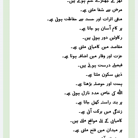
گھر کے جھگڑے ختم ہوتے ہیں۔
مرض سے شفا ملتی ہے۔
منفی اثرات اور حسد سے حفاظت ہوتی ہے۔
ہر کام آسان ہو جاتا ہے۔
رکاوٹیں دور ہوتی ہیں۔
مقاصد میں کامیابی ملتی ہے۔
عزت اور وقار میں اضافہ ہوتا ہے۔
فیصلے درست ہوتے ہیں۔
ذہنی سکون ملتا ہے۔
ہمت اور حوصلہ بڑھتا ہے۔
اللہ کی خاص مدد نازل ہوتی ہے۔
ہر بند راستہ کھل جاتا ہے۔
زندگی میں برکت آتی ہے۔
کامیابی کے نئے مواقع ملتے ہیں۔
ہر میدان میں فتح ملتی ہے۔