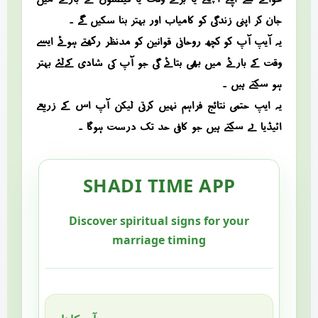
جان کر اپنی زندگی کو کامیاب اور بہتر بنا سکیں گے ۔
یہ آیپ آپ کو کچھ روحانی قوانین کو مدنظر رکھتے ہوئے ایسے
وقت کے بارئے میں بھی بتائے گی جو آپ کی شادی کےلئے بہتر
ہو سکتے ہیں ۔
یہ ایپ حتمی نتائج فراہم نہیں کرتی لیکن آپ اس کے زریعے
ائیڈیا لے سکتے ہیں جو کافی حد تک درست ہوگا ۔
SHADI TIME APP
Discover spiritual signs for your
marriage timing