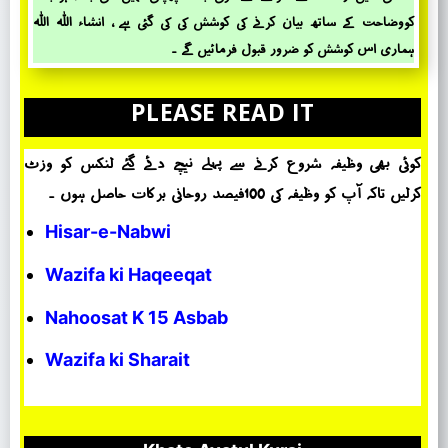
کووضاحت کے ساتھ بیان کرنے کی کوشش کی کی گئی ہے ، انشاء اللہ اللہ
ہماری اس کوشش کو ضرور قبول فرمائیں گے ۔
PLEASE READ IT
کوئی بھی وظیفہ شروع کرنے سے پہلے نیچے دئے گئے لنکس کو وزٹ
کرلیں تاکہ آپ کو وظیفہ کی 100فیصد روحانی برکات حاصل ہوں ۔
Hisar-e-Nabwi
Wazifa ki Haqeeqat
Nahoosat K 15 Asbab
Wazifa ki Sharait