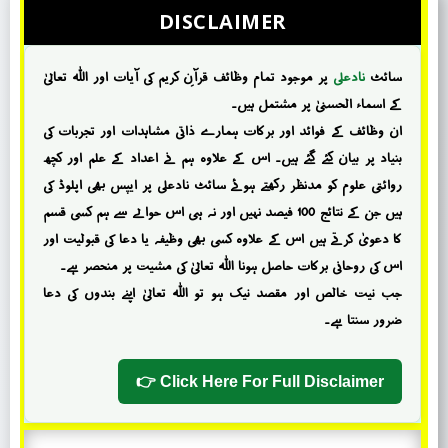
DISCLAIMER
سائٹ
نادعلی
پر موجود تمام وظائف قرآنِ کریم کی آیات اور اللہ تعالیٰ
کے اسماء الحسنیٰ پر مشتمل ہیں۔
ان وظائف کے فوائد اور برکات ہمارے ذاتی مشاہدات اور تجربات کی
بنیاد پر بیان کئے گئے ہیں۔ اس کے علاوہ ہم نے اعداد کے علم اور کچھ
روائتی علوم کو مدنظر رکھتے ہوئے سائٹ نادعلی پر ایپس بھی اپلوڈ کی
ہیں جن کے نتائج 100 فیصد نہیں اور نہ ہی اس حوالے سے ہم کسی قسم
کا دعویٰ کرتے ہیں اس کے علاوہ کسی بھی وظیفہ یا دعا کی قبولیت اور
اس کی روحانی برکات حاصل ہونا اللہ تعالیٰ کی مشیت پر منحصر ہے۔
جب نیت خالص اور مقصد نیک ہو تو اللہ تعالیٰ اپنے بندوں کی دعا
ضرور سنتا ہے۔
Click Here For Full Disclaimer 👉