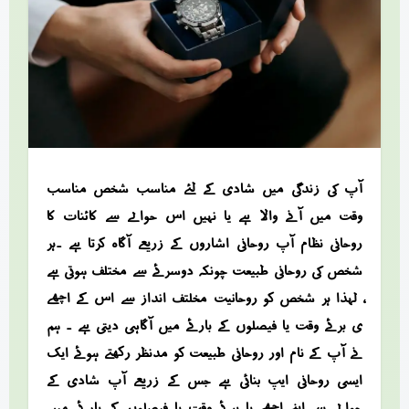
آپ کی زندگی میں شادی کے لئے مناسب شخص مناسب
وقت میں آنے والا ہے یا نہیں اس حوالے سے کائنات کا
روحانی نظام آپ روحانی اشاروں کے زریعے آگاہ کرتا ہے ۔ہر
شخص کی روحانی طبیعت چونکہ دوسرئے سے مختلف ہوتی ہے
، لہذا ہر شخص کو روحانیت مخلتف انداز سے اس کے اچھے
ی برئے وقت یا فیصلوں کے بارئے میں آگاہی دیتی ہے ۔ ہم
نے آپ کے نام اور روحانی طبیعت کو مدنظر رکھتے ہوئے ایک
ایسی روحانی ایپ بنائی ہے جس کے زریعے آپ شادی کے
حوالے سے اپنے اچھے یا برئے وقت یا فیصلوں کے بارئے میں