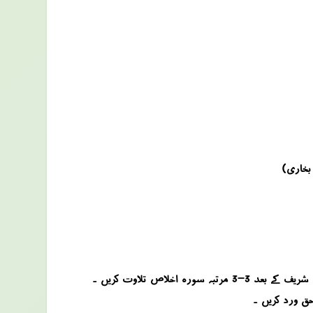
 بخاری)
وظیفہ کے لئے آپ جمعہ کے دن عشاء کی نماز کے بعد سب سے پہلے دونفل نماز اس طرح ادا کریں کہ ان دونوں نوافل میں آپ الحمد شریف کے بعد 3-3 مرتبہ سورہ اخلاص تلاوت کریں ۔