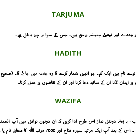
TARJUMA
 وعدے اور فیصلے ہمیشہ برحق ہیں۔ جس کے سوا ہر چیز باطل ہے۔
HADITH
ے ننانوے نام ہیں، ایک کم۔ جو انہیں شمار کرے گا وہ جنت میں جائے گا۔ (صحیح
پر ایمان لانا، ان کے ساتھ دعا کرنا اور ان کے تقاضوں پر عمل کرنا۔
WAZIFA