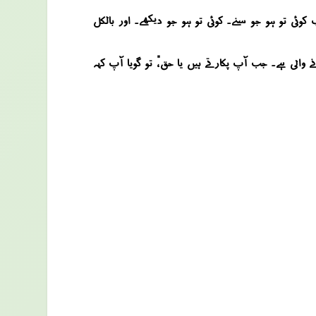
کوئی تو ہو جو سنے۔ کوئی تو ہو جو دیکھے۔ اور بالکل
والی ہے۔ جب آپ پکارتے ہیں “یا حق”، تو گویا آپ کہہ