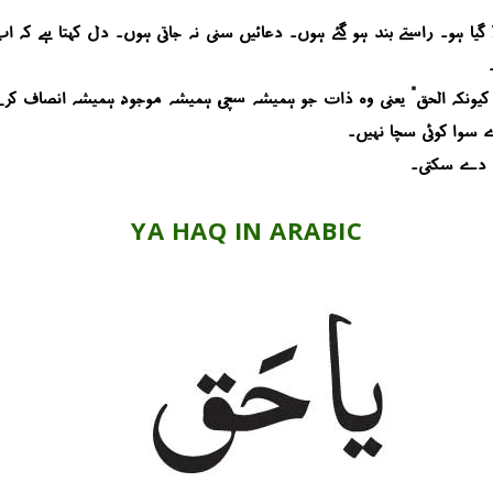
ا ہو۔ راستے بند ہو گئے ہوں۔ دعائیں سنی نہ جاتی ہوں۔ دل کہتا ہے کہ اب 
یونکہ “الحق” یعنی وہ ذات جو ہمیشہ سچی، ہمیشہ موجود، ہمیشہ انصاف کرنے 
رے سوا کوئی سچا نہیں۔
یں دے سکتی۔
YA HAQ IN ARABIC