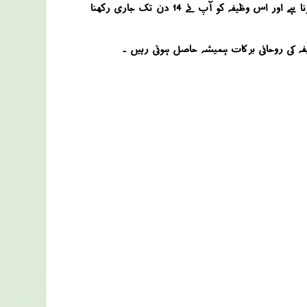
آخر میں آپ دوبارہ 10 مرتبہ درود شریف پڑھ کر اس وظیفہ کو بند کردیں ۔ آپ نے بیان کیا گیا وظیفہ صرف عشاء کی نماز کے بعد کرنا ہے اور اس وظیفہ کو آپ نے 14 دن تک جاری رکھنا