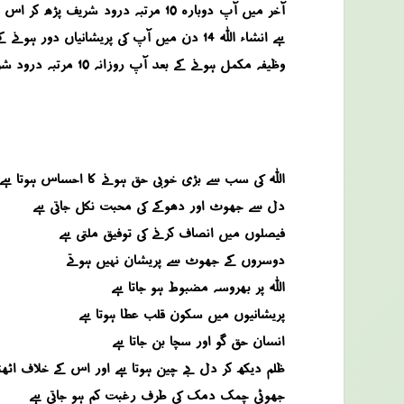
ہے انشاء اللہ 14 دن میں آپ کی پریشانیاں دور ہونے کے لئے غیبی اسباب پیدا ہونا شروع ہو جائیں گے ۔
وظیفہ مکمل ہونے کے بعد آپ روزانہ 10 مرتبہ درود شریف اور 100 مرتبہ یا حق ورد کرنے کی عادت بنائیں تاکہ آپ کو بیان کئے گئے وظیفہ کی روحانی برکات ہمیشہ حاصل ہوتی رہیں ۔
اللہ کی سب سے بڑی خوبی حق ہونے کا احساس ہوتا ہے
دل سے جھوٹ اور دھوکے کی محبت نکل جاتی ہے
فیصلوں میں انصاف کرنے کی توفیق ملتی ہے
دوسروں کے جھوٹ سے پریشان نہیں ہوتے
اللہ پر بھروسہ مضبوط ہو جاتا ہے
پریشانیوں میں سکون قلب عطا ہوتا ہے
انسان حق گو اور سچا بن جاتا ہے
ظلم دیکھ کر دل بے چین ہوتا ہے اور اس کے خلاف اٹھت
جھوٹی چمک دمک کی طرف رغبت کم ہو جاتی ہے