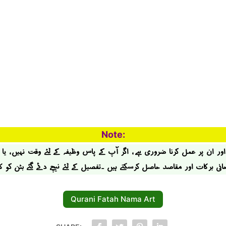
Note:
ر ان پر عمل کرنا ضروری ہے ، اگر آپ کے پاس وظیفہ کے لئے وقت نہیں ، یا
حانی برکات اور مقاصد حاصل کرسکتے ہیں ۔تفصیل کے لئے نیچے دئے گئے بٹن کو 
Qurani Fatah Nama Art