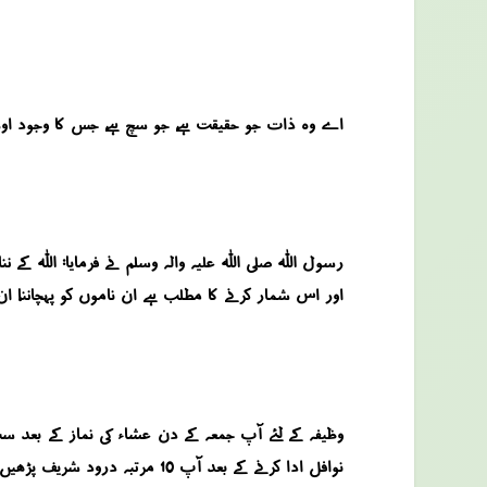
اے وہ ذات جو حقیقت ہے، جو سچ ہے، جس کا وجود اور
رسول اللہ صلی اللہ علیہ والہ وسلم نے فرمایا: اللہ ک
اور اس شمار کرنے کا مطلب ہے ان ناموں کو پہچاننا، ان 
نوافل ادا کرنے کے بعد آپ 10 مرتبہ درود شریف پڑھیں ۔ اس کے بعد آپ ایک مرتبہ سورہ فتاح اور 7000 مرتبہ اللہ کا صفاتی نام یا حق ورد کریں ۔