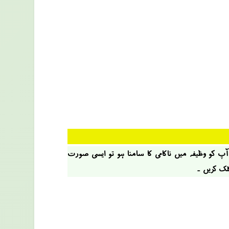
 آپ کو وظیفہ میں ناکامی کا سامنا ہو تو ایسی صؤرت
کلک کریں ۔