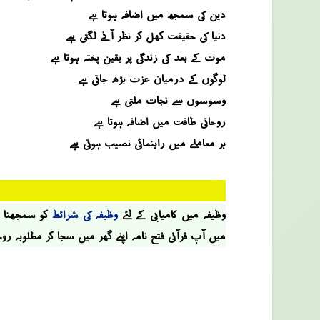
دین کی سمجھ میں اضافہ ہوتا ہے
دنیا کی حقیقت کھل کر نظر آنے لگتی ہے
موت کے بعد کی زندگی پر یقین پختہ ہوتا ہے
لوگوں کے درمیان عزت بڑھ جاتی ہے
وسوسوں سے نجات ملتی ہے
روحانی طاقت میں اضافہ ہوتا ہے
ہر معاملے میں راہنمائی نصیب ہوتی ہے
وظیفہ میں کامیابی کے لئے
وظیفہ کی شرائط
کو سمجھنا او
میں آپ قرآنی فتح نامہ اپنے گھر میں سجا کر مطلوبہ رو