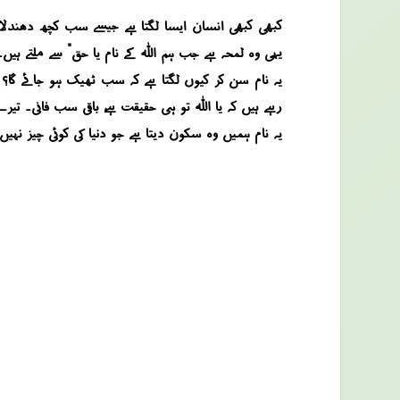
کبھی کبھی انسان ایسا لگتا ہے جیسے سب کچھ دھندلا گی
یہی وہ لمحہ ہے جب ہم اللہ کے نام “یا حق” سے ملتے ہیں۔
یہ نام سن کر کیوں لگتا ہے کہ سب ٹھیک ہو جائے گا؟ ک
رہے ہیں کہ یا اللہ تو ہی حقیقت ہے، باقی سب فانی۔ تی
یہ نام ہمیں وہ سکون دیتا ہے جو دنیا کی کوئی چیز نہ