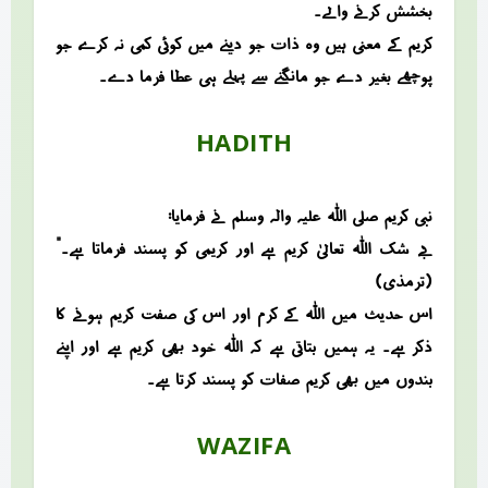
بخشش کرنے والے۔
کریم کے معنی ہیں وہ ذات جو دینے میں کوئی کمی نہ کرے، جو
پوچھے بغیر دے، جو مانگنے سے پہلے ہی عطا فرما دے۔
HADITH
نبی کریم صلی اللہ علیہ والہ وسلم نے فرمایا:
“بے شک اللہ تعالیٰ کریم ہے اور کریمی کو پسند فرماتا ہے۔”
(ترمذی)
اس حدیث میں اللہ کے کرم اور اس کی صفت کریم ہونے کا
ذکر ہے۔ یہ ہمیں بتاتی ہے کہ اللہ خود بھی کریم ہے اور اپنے
بندوں میں بھی کریم صفات کو پسند کرتا ہے۔
WAZIFA