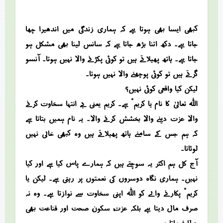
کبھی ایسا بھی ہوتا ہے کہ ہماری زندگی میں اندھیرا چھا
جاتا ہے۔ دکھ اتنا بڑھ جاتا ہے کہ سانس لینا بھی مشکل ہو
جاتا ہے۔ ہاتھ پھیلاتے ہیں تو کوئی پکڑنے والا نہیں ہوتا۔ آنسو
گرتے ہیں تو کوئی پوچھنے والا نہیں ہوتا۔
لیکن کیا واقعی کوئی نہیں؟
اللہ تعالیٰ کا نام “یا کریم” ہے۔ کریم یعنی بے انتہا سخاوت کرنے
والا، عزت دینے والا، بخشش کرنے والا۔ یہ نام ہمیں بتاتا ہے
کہ ہم جس کے سامنے ہاتھ پھیلاتے ہیں وہ کبھی خالی نہیں
لوٹاتا۔
آج کل ہم اکثر یہ سوچتے ہیں کہ ہمارے پاس کیا ہے اور کیا
نہیں۔ ہماری نگاہ دوسروں کی نعمتوں پر رہتی ہے۔ لیکن “یا
کریم” پکارنے والے کو اللہ اپنی سخاوت سے نوازتا ہے۔ وہ نہ
صرف مال دیتا ہے بلکہ عزت، سکون، صحت اور قناعت بھی