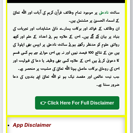
سائٹ
نادعلی
پر موجود تمام وظائف قرآنِ کریم کی آیات اور اللہ تعالیٰ
کے اسماء الحسنیٰ پر مشتمل ہیں۔
ان وظائف کے فوائد اور برکات ہمارے ذاتی مشاہدات اور تجربات کی
بنیاد پر بیان کئے گئے ہیں۔ اس کے علاوہ ہم نے اعداد کے علم اور کچھ
روائتی علوم کو مدنظر رکھتے ہوئے سائٹ نادعلی پر ایپس بھی اپلوڈ کی
ہیں جن کے نتائج 100 فیصد نہیں اور نہ ہی اس حوالے سے ہم کسی قسم
کا دعویٰ کرتے ہیں اس کے علاوہ کسی بھی وظیفہ یا دعا کی قبولیت اور
اس کی روحانی برکات حاصل ہونا اللہ تعالیٰ کی مشیت پر منحصر ہے۔
جب نیت خالص اور مقصد نیک ہو تو اللہ تعالیٰ اپنے بندوں کی دعا
ضرور سنتا ہے۔
Click Here For Full Disclaimer 👉
App Disclaimer