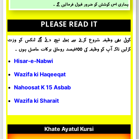
ہماری اس کوشش کو ضرور قبول فرمائیں گے ۔
PLEASE READ IT
کوئی بھی وظیفہ شروع کرنے سے پہلے نیچے دئے گئے لنکس کو وزٹ
کرلیں تاکہ آپ کو وظیفہ کی 100فیصد روحانی برکات حاصل ہوں ۔
Hisar-e-Nabwi
Wazifa ki Haqeeqat
Nahoosat K 15 Asbab
Wazifa ki Sharait
Khate Ayatul Kursi