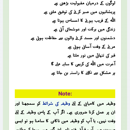
لوگوں کے درمیان مقبولیت بڑھتی ہے
پریشانیوں میں صبر کرنے کی توفیق ملتی ہے
اللہ کے قریب ہونے کا احساس ہوتا ہے
زندگی میں برکت اور خوشحالی آتی ہے
دشمنوں اور حسد کرنے والوں سے حفاظت ہوتی ہے
مرنے کے وقت آسانی ہوتی ہے
قبر کی تنہائی میں نور ملتا ہے
آخرت میں اللہ کی کریمی کا سایہ ملے گا
ہر مشکل سے نکلنے کا راستہ بن جاتا ہے
Note:
وظیفہ میں کامیابی کے لئے
وظیفہ کی شرائط
کو سمجھنا اور
ان پر عمل کرنا ضروری ہے ، اگر آپ کے پاس وظیفہ کے لئے
وقت نہیں ، یا آپ کو وظیفہ میں ناکامی کا سامنا ہو تو ایسی
صؤرت میں آپ قرآنی فتح نامہ اپنے گھر میں سجا کر مطلوبہ