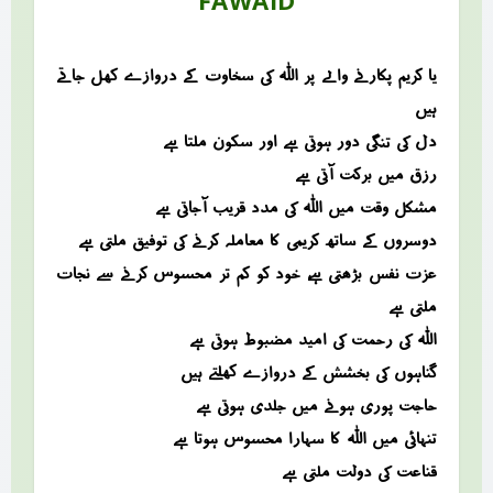
FAWAID
یا کریم پکارنے والے پر اللہ کی سخاوت کے دروازے کھل جاتے
ہیں
دل کی تنگی دور ہوتی ہے اور سکون ملتا ہے
رزق میں برکت آتی ہے
مشکل وقت میں اللہ کی مدد قریب آجاتی ہے
دوسروں کے ساتھ کریمی کا معاملہ کرنے کی توفیق ملتی ہے
عزت نفس بڑھتی ہے، خود کو کم تر محسوس کرنے سے نجات
ملتی ہے
اللہ کی رحمت کی امید مضبوط ہوتی ہے
گناہوں کی بخشش کے دروازے کھلتے ہیں
حاجت پوری ہونے میں جلدی ہوتی ہے
تنہائی میں اللہ کا سہارا محسوس ہوتا ہے
قناعت کی دولت ملتی ہے