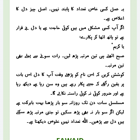
یہ عمل کسی خاص تعداد کا پابند نہیں۔ اصل چیز دل کا
اخلاص ہے۔
اگر آپ کسی مشکل میں ہیں، کوئی حاجت ہے، یا دل بے قرار
ہے تو ہاتھ اٹھا کر پکارے:
“یا کریم”
صبح اٹھتے ہی تین مرتبہ پڑھ لیں۔ رات سونے سے پہلے بھی
تین مرتبہ۔
کوشش کریں کہ اس نام کو پڑھتے وقت آپ کا دل اس بات
پر یقین رکھے کہ جسے پکار رہے ہیں وہ سن رہا ہے، دیکھ رہا
ہے اور ضرور کوئی نہ کوئی راستہ نکالے گا۔
مسلسل سات دن تک روزانہ سو بار پڑھنا بہت بابرکت ہے
لیکن اگر سو بار نہ بھی پڑھ سکیں تو جتنی مرتبہ پڑھ سکتے
ہیں، دل سے پڑھیں۔ اللہ تعداد نہیں، خلوص دیکھتا ہے۔