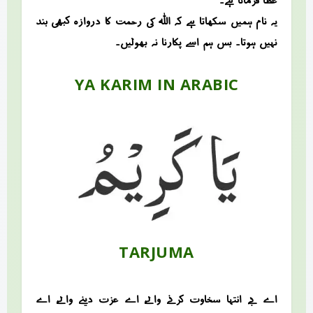
عطا فرماتا ہے۔
یہ نام ہمیں سکھاتا ہے کہ اللہ کی رحمت کا دروازہ کبھی بند
نہیں ہوتا۔ بس ہم اسے پکارنا نہ بھولیں۔
YA KARIM IN ARABIC
TARJUMA
اے بے انتہا سخاوت کرنے والے، اے عزت دینے والے، اے