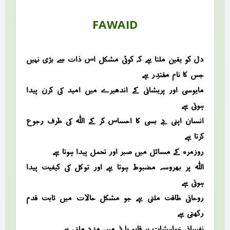
FAWAID
دل کو یقین ملتا ہے کہ کوئی مشکل اس ذات سے بڑی نہیں
جس کا نام مُقْتَدِر ہے
مایوسی اور پریشانی کے اندھیرے میں امید کی کرن پیدا
ہوتی ہے
انسان اپنی بے بسی کا احساس کر کے اللہ کی طرف رجوع
کرتا ہے
روزمرہ کے مسائل میں صبر اور تحمل پیدا ہوتا ہے
اللہ پر بھروسہ مضبوط ہوتا ہے اور توکل کی کیفیت پیدا
ہوتی ہے
روحانی طاقت ملتی ہے جو مشکل حالات میں ثابت قدم
رکھتی ہے
نفسانی خواہشات پر قابو پانے میں مدد ملتی ہے