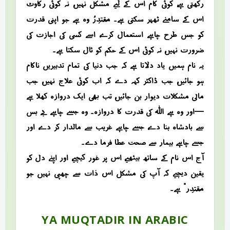
رکھتی ہے، کوئی کام اس کے لیے مشکل نہیں، نہ کوئی رکاوٹ
اس کے سامنے ٹھہر سکتی ہے۔ مُقْتَدِرُ وہ ہے جو اپنی قدرت
کو جس طرح چاہے استعمال کرے، اسے کسی کی اجازت کی
ضرورت نہیں، نہ کوئی اس کے حکم کو ٹال سکتا ہے۔
یہ نام ہمیں یاد دلاتا ہے کہ جب دنیا کی تمام تدبیریں ناکام
ہو جائیں، جب ڈاکٹر کہہ دے کہ اب کوئی علاج نہیں، جب
مالی مشکلات دیوار بن جائیں، تب بھی ایک دروازہ کھلا ہے
—اور وہ ہے اللہ کی قدرت کا دروازہ۔ وہ جسے چاہے بے بس
سے بادشاہ بنا دے، جسے چاہے غریب سے مالدار کر دے، اور
جسے چاہے بیمار سے صحت عطا فرما دے۔
آج اس نام کے ساتھ بیٹھیے، اس پر غور کیجیے، اور اپنے دل کو
یقین دیجیے کہ آپ کی مشکل اس ذات سے چھپی نہیں جو
“مُقْتَدِر” ہے۔
YA MUQTADIR IN ARABIC