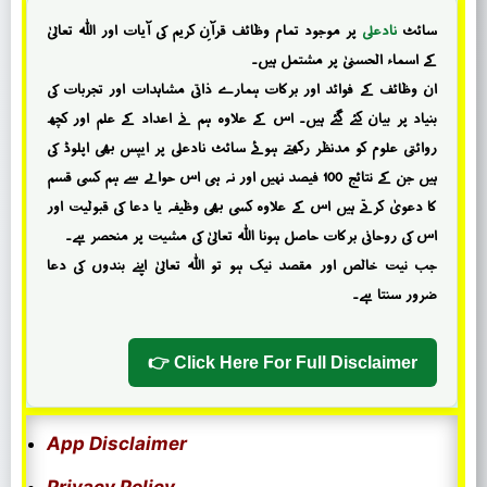
سائٹ
نادعلی
پر موجود تمام وظائف قرآنِ کریم کی آیات اور اللہ تعالیٰ
کے اسماء الحسنیٰ پر مشتمل ہیں۔
ان وظائف کے فوائد اور برکات ہمارے ذاتی مشاہدات اور تجربات کی
بنیاد پر بیان کئے گئے ہیں۔ اس کے علاوہ ہم نے اعداد کے علم اور کچھ
روائتی علوم کو مدنظر رکھتے ہوئے سائٹ نادعلی پر ایپس بھی اپلوڈ کی
ہیں جن کے نتائج 100 فیصد نہیں اور نہ ہی اس حوالے سے ہم کسی قسم
کا دعویٰ کرتے ہیں اس کے علاوہ کسی بھی وظیفہ یا دعا کی قبولیت اور
اس کی روحانی برکات حاصل ہونا اللہ تعالیٰ کی مشیت پر منحصر ہے۔
جب نیت خالص اور مقصد نیک ہو تو اللہ تعالیٰ اپنے بندوں کی دعا
ضرور سنتا ہے۔
Click Here For Full Disclaimer 👉
App Disclaimer
Privacy Policy