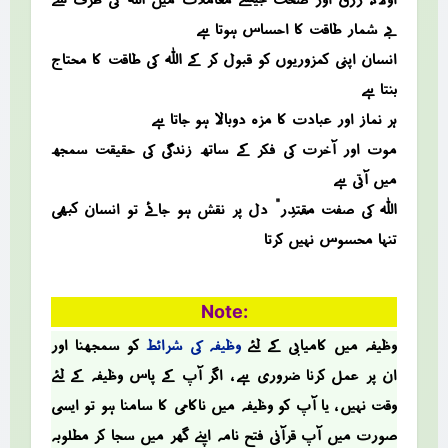
بے شمار طاقت کا احساس ہوتا ہے
انسان اپنی کمزوریوں کو قبول کر کے اللہ کی طاقت کا محتاج
بنتا ہے
ہر نماز اور عبادت کا مزہ دوبالا ہو جاتا ہے
موت اور آخرت کی فکر کے ساتھ زندگی کی حقیقت سمجھ
میں آتی ہے
اللہ کی صفت “مُقْتَدِر” دل پر نقش ہو جائے تو انسان کبھی
تنہا محسوس نہیں کرتا
Note:
وظیفہ میں کامیابی کے لئے
وظیفہ کی شرائط
کو سمجھنا اور
ان پر عمل کرنا ضروری ہے ، اگر آپ کے پاس وظیفہ کے لئے
وقت نہیں ، یا آپ کو وظیفہ میں ناکامی کا سامنا ہو تو ایسی
صؤرت میں آپ قرآنی فتح نامہ اپنے گھر میں سجا کر مطلوبہ