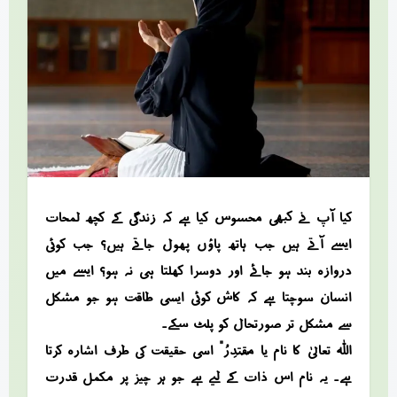
کیا آپ نے کبھی محسوس کیا ہے کہ زندگی کے کچھ لمحات
ایسے آتے ہیں جب ہاتھ پاؤں پھول جاتے ہیں؟ جب کوئی
دروازہ بند ہو جائے اور دوسرا کھلتا ہی نہ ہو؟ ایسے میں
انسان سوچتا ہے کہ کاش کوئی ایسی طاقت ہو جو مشکل
سے مشکل تر صورتحال کو پلٹ سکے۔
اللہ تعالیٰ کا نام “یَا مُقْتَدِرُ” اسی حقیقت کی طرف اشارہ کرتا
ہے۔ یہ نام اس ذات کے لیے ہے جو ہر چیز پر مکمل قدرت