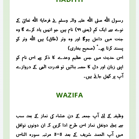
رسول اللہ صلی اللہ علیہ والہ وسلم نے فرمایا: “اللہ تعالیٰ کے
نوے سے ایک کم (یعنی ۹۹) نام ہیں، جو انہیں یاد کرے گا وہ
جنت میں داخل ہوگا، اور وہ وتر (طاق) ہیں، اللہ وتر کو
پسند کرتا ہے۔” (صحیح بخاری)
اس حدیث میں جس عظیم وعدے کا ذکر ہے، اس نام کو
اپنی زبان اور دل کا حصہ بنائیں تو قدرت الٰہی کے دروازے
آپ پر کھل جاتے ہیں۔
WAZIFA
وظیفہ کے لئے آپ جمعہ کے دن عشاء کی نماز کے بعد سب
سے پہلے دونفل نماز اس طرح ادا کریں کہ ان دونوں نوافل
میں آپ الحمد شریف کے بعد 3-3 مرتبہ سورہ الناس