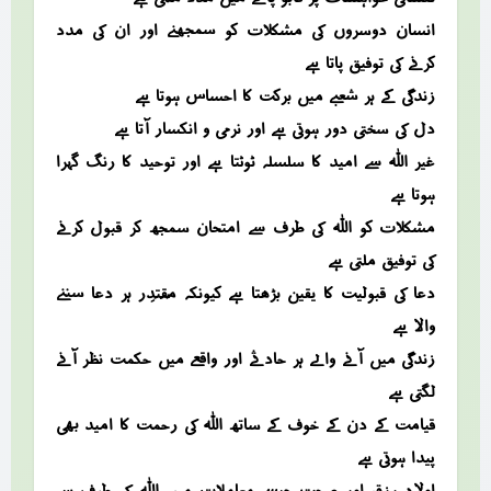
انسان دوسروں کی مشکلات کو سمجھنے اور ان کی مدد
کرنے کی توفیق پاتا ہے
زندگی کے ہر شعبے میں برکت کا احساس ہوتا ہے
دل کی سختی دور ہوتی ہے اور نرمی و انکسار آتا ہے
غیر اللہ سے امید کا سلسلہ ٹوٹتا ہے اور توحید کا رنگ گہرا
ہوتا ہے
مشکلات کو اللہ کی طرف سے امتحان سمجھ کر قبول کرنے
کی توفیق ملتی ہے
دعا کی قبولیت کا یقین بڑھتا ہے کیونکہ مُقْتَدِر ہر دعا سننے
والا ہے
زندگی میں آنے والے ہر حادثے اور واقعے میں حکمت نظر آنے
لگتی ہے
قیامت کے دن کے خوف کے ساتھ اللہ کی رحمت کا امید بھی
پیدا ہوتی ہے
اولاد، رزق اور صحت جیسے معاملات میں اللہ کی طرف سے