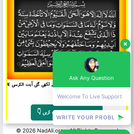
Ask Any Question
روحانی حفاظت اور خیروبرکت کے لئے ہاتھ سے لکھی گئی آیت الکرسی کا
روحانی قدیم نسخہ
Welcome To Live Support
👇 تفصیلات کے لئے یہاں کلک کریں
© 2026 NadAli.org – All Rights Reserved