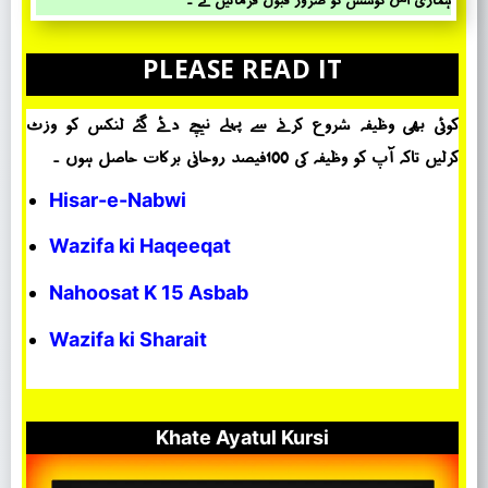
ہماری اس کوشش کو ضرور قبول فرمائیں گے ۔
PLEASE READ IT
کوئی بھی وظیفہ شروع کرنے سے پہلے نیچے دئے گئے لنکس کو وزٹ
کرلیں تاکہ آپ کو وظیفہ کی 100فیصد روحانی برکات حاصل ہوں ۔
Hisar-e-Nabwi
Wazifa ki Haqeeqat
Nahoosat K 15 Asbab
Wazifa ki Sharait
Khate Ayatul Kursi