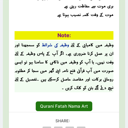
بری موت سے حفاظت رہتی ہے
موت کے وقت کلمہ نصیب ہوتا ہے
Note:
وظیفہ میں کامیابی کے لئے
وظیفہ کی شرائط
کو سمجھنا اور
ان پر عمل کرنا ضروری ہے ، اگر آپ کے پاس وظیفہ کے لئے
وقت نہیں ، یا آپ کو وظیفہ میں ناکامی کا سامنا ہو تو ایسی
صؤرت میں آپ قرآنی فتح نامہ اپنے گھر میں سجا کر مطلوبہ
روحانی برکات اور مقاصد حاصل کرسکتے ہیں ۔تفصیل کے لئے
نیچے دئے گئے بٹن کو کلک کریں ۔
Qurani Fatah Nama Art
SHARE: