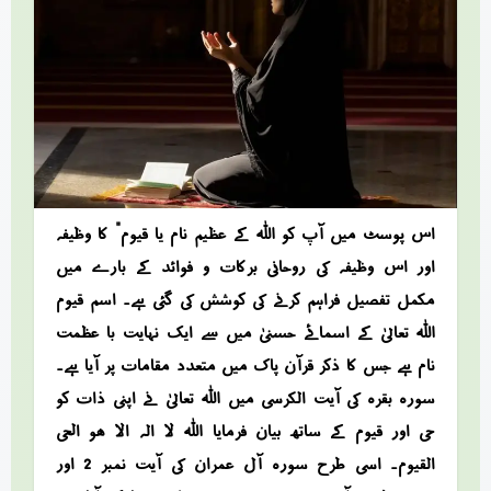
اس پوسٹ میں آپ کو اللہ کے عظیم نام “یا قیوم” کا وظیفہ
اور اس وظیفہ کی روحانی برکات و فوائد کے بارے میں
مکمل تفصیل فراہم کرنے کی کوشش کی گئی ہے۔ اسم قیوم
اللہ تعالیٰ کے اسمائے حسنیٰ میں سے ایک نہایت با عظمت
نام ہے جس کا ذکر قرآن پاک میں متعدد مقامات پر آیا ہے۔
سورہ بقرہ کی آیت الکرسی میں اللہ تعالیٰ نے اپنی ذات کو
حی اور قیوم کے ساتھ بیان فرمایا اللہ لا الہ الا ھو الحی
القیوم۔ اسی طرح سورہ آل عمران کی آیت نمبر 2 اور