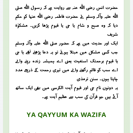
حضرت انس رضی اللہ عنہ سے روایت ہے کہ رسول اللہ صلی
اللہ علیہ وآلہ وسلم نے حضرت فاطمہ رضی اللہ عنہا کو حکم
دیا کہ وہ صبح و شام یا حی یا قیوم پڑھا کریں۔ مشکوٰۃ
شریف
ایک اور حدیث میں ہے کہ حضور صلی اللہ علیہ وآلہ وسلم
جب کسی مشکل میں مبتلا ہوتے تو یہ دعا پڑھتے تھے یا حی
یا قیوم برحمتک استغیث یعنی اے ہمیشہ زندہ رہنے والے
اے سب کو قائم رکھنے والے میں تیری رحمت کے ذریعے مدد
چاہتا ہوں۔ سنن ترمذی
یہ دونوں نام حی اور قیوم آیت الکرسی میں بھی ایک ساتھ
آئے ہیں جو قرآن کی سب سے عظیم آیت ہے۔
YA QAYYUM KA WAZIFA