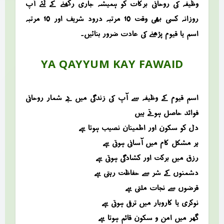
وظیفہ کی روحانی برکات کو ہمیشہ جاری رکھنے کے لئے آپ
روزانہ کسی بھی وقت 10 مرتبہ درود شریف اور 10 مرتبہ
اسم یا قیوم پڑھنے کی عادت ضرور بنائیں۔
YA QAYYUM KAY FAWAID
اسم قیوم کے وظیفہ سے آپ کی زندگی میں بے شمار روحانی
فوائد حاصل ہوتے ہیں
دل کو سکون اور اطمینان نصیب ہوتا ہے
ہر مشکل کام میں آسانی ہوتی ہے
رزق میں برکت اور کشادگی ہوتی ہے
دشمنوں کے شر سے حفاظت رہتی ہے
قرضوں سے نجات ملتی ہے
نوکری یا کاروبار میں ترقی ہوتی ہے
گھر میں امن و سکون قائم ہوتا ہے