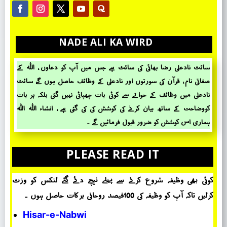
NADE ALI KA WIRD
سائٹ نادعلی رضا بھائی کی سائٹ ہے جس میں آپ کو دعاوں ، اللہ کے
صفاتی نام ، قرآن کی سورتوں اور نادعلی کے وظائف حاصل ہوں گے، سائٹ
نادعلی میں وظائف کے حؤالے سے کوئی بات چھپائی نہیں گئی بلکہ ہر بات
کووضاحت کے ساتھ بیان کرنے کی کوشش کی کی گئی ہے ، انشاء اللہ اللہ
ہماری اس کوشش کو ضرور قبول فرمائیں گے ۔
PLEASE READ IT
کوئی بھی وظیفہ شروع کرنے سے پہلے نیچے دئے گئے لنکس کو وزٹ
کرلیں تاکہ آپ کو وظیفہ کی 100فیصد روحانی برکات حاصل ہوں ۔
Hisar-e-Nabwi