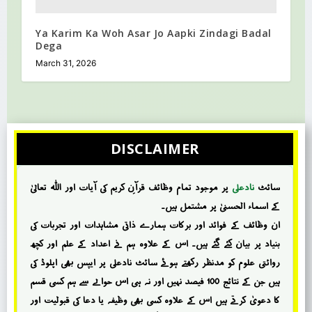
Ya Karim Ka Woh Asar Jo Aapki Zindagi Badal
Dega
March 31, 2026
DISCLAIMER
سائٹ
نادعلی
پر موجود تمام وظائف قرآنِ کریم کی آیات اور اللہ تعالیٰ
کے اسماء الحسنیٰ پر مشتمل ہیں۔
ان وظائف کے فوائد اور برکات ہمارے ذاتی مشاہدات اور تجربات کی
بنیاد پر بیان کئے گئے ہیں۔ اس کے علاوہ ہم نے اعداد کے علم اور کچھ
روائتی علوم کو مدنظر رکھتے ہوئے سائٹ نادعلی پر ایپس بھی اپلوڈ کی
ہیں جن کے نتائج 100 فیصد نہیں اور نہ ہی اس حوالے سے ہم کسی قسم
کا دعویٰ کرتے ہیں اس کے علاوہ کسی بھی وظیفہ یا دعا کی قبولیت اور