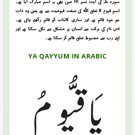
سورہ طہٰ کی آیت نمبر 111 میں بھی یہ اسم مبارک آیا ہے۔
اسم قیوم کا تعلق اللہ کی صفت قیومیت سے ہے یعنی وہ ذات
جو خود قائم ہے اور ساری کائنات کو قائم رکھنے والی ہے۔
اس نام کی برکت سے انسان ہر مشکل سے نکل سکتا ہے اور
اپنے رب سے مضبوط تعلق قائم کر سکتا ہے۔
YA QAYYUM IN ARABIC