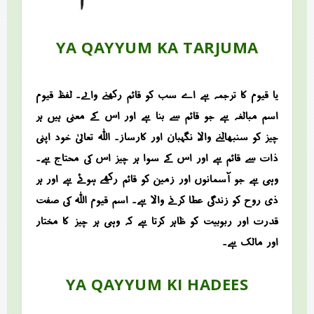
YA QAYYUM KA TARJUMA
یا قیوم کا ترجمہ ہے اے سب کو قائم رکھنے والے۔ لفظ قیوم
اسم مبالغہ ہے جو قائم سے بنا ہے اور اس کے معنی ہیں ہر
چیز کو سنبھالنے والا، نگہبان اور کارساز۔ اللہ تعالیٰ خود اپنی
ذات سے قائم ہے اور اس کے سوا ہر چیز اس کی محتاج ہے۔
وہی ہے جو آسمانوں اور زمین کو قائم رکھے ہوئے ہے اور ہر
ذی روح کو زندگی عطا کرنے والا ہے۔ اسم قیوم اللہ کی صفت
قدرت اور ربوبیت کو ظاہر کرتا ہے کہ وہی ہر چیز کا مختار
اور مالک ہے۔
YA QAYYUM KI HADEES