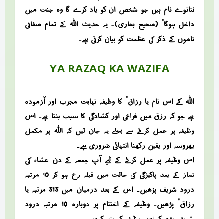
ننانوے نام ہیں، جو شخص ان کو یاد کرے گا وہ جنت میں
داخل ہوگا” (صحیح بخاری)۔ یہ حدیث اللہ کے تمام صفاتی
ناموں کے ذکر کی عظمت کو بیان کرتی ہے۔
YA RAZAQ KA WAZIFA
اللہ کے اس نام “یا رزاق” کا وظیفہ نہایت مجرب اور آزمودہ
ہے جو کہ رزق میں فراخی اور کشادگی کا سبب بنتا ہے۔ اس
وظیفہ پر عمل کرنے سے پہلے یہ جان لیں کہ اللہ پر مکمل
بھروسہ اور یقین رکھنا انتہائی ضروری ہے۔
اس وظیفہ پر عمل کرنے کے لیے آپ جمعہ کے دن عشاء کی
نماز کے بعد پاکیزگی کی حالت میں قبلہ رخ ہو کر 10 مرتبہ
درود شریف پڑھیں۔ اس کے بعد درمیان میں 313 مرتبہ “یا
رزاق” پڑھیں۔ وظیفہ کے اختتام پر دوبارہ 10 مرتبہ درود
شریف پڑھ کر اس وظیفہ کو بند کردیں۔