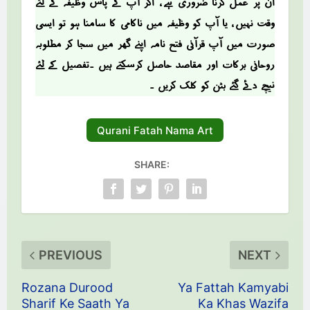
ان پر عمل کرنا ضروری ہے ، اگر آپ کے پاس وظیفہ کے لئے
وقت نہیں ، یا آپ کو وظیفہ میں ناکامی کا سامنا ہو تو ایسی
صؤرت میں آپ قرآنی فتح نامہ اپنے گھر میں سجا کر مطلوبہ
روحانی برکات اور مقاصد حاصل کرسکتے ہیں ۔تفصیل کے لئے
نیچے دئے گئے بٹن کو کلک کریں ۔
Qurani Fatah Nama Art
SHARE:
PREVIOUS
NEXT
Rozana Durood
Ya Fattah Kamyabi
Sharif Ke Saath Ya
Ka Khas Wazifa