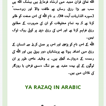
اللہ تعالیٰ قرآن مجید میں ارشاد فرماتے ہیں “بیشک اللہ ہی
سب سے بڑا رزق رساں ہے، طاقت والا اور زبردست”
(سورہ الذاریات، آیت 58)۔ یہ نام اللہ کی اس صفت کو ظاہر
کرتا ہے کہ وہ تمام مخلوقات کو ان کی ضرورت کے مطابق
رزق فراہم کرتا ہے اور اس کی رزق دینے پر کوئی روک ٹوک
نہیں۔
اللہ کے اس نام کو پڑھنے اور اس پر عمل کرنے سے انسان کے
رزق میں اضافہ ہوتا ہے، پریشانیاں دور ہوتی ہیں اور اللہ کی
رحمت کے دروازے کھلتے ہیں۔ یہ وظیفہ خاص طور پر ان
لوگوں کے لیے بہت مفید ہے جو تنگ دستی، قرض یا روزگار
کی تلاش میں ہیں۔
YA RAZAQ IN ARABIC