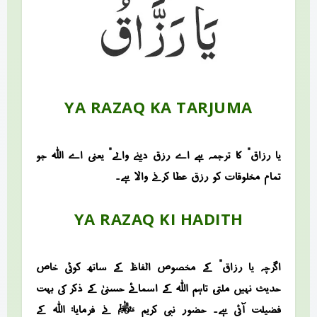
YA RAZAQ KA TARJUMA
“یا رزاق” کا ترجمہ ہے “اے رزق دینے والے” یعنی اے اللہ جو
تمام مخلوقات کو رزق عطا کرنے والا ہے۔
YA RAZAQ KI HADITH
اگرچہ “یا رزاق” کے مخصوص الفاظ کے ساتھ کوئی خاص
حدیث نہیں ملتی، تاہم اللہ کے اسمائے حسنیٰ کے ذکر کی بہت
فضیلت آئی ہے۔ حضور نبی کریم ﷺ نے فرمایا: “اللہ کے