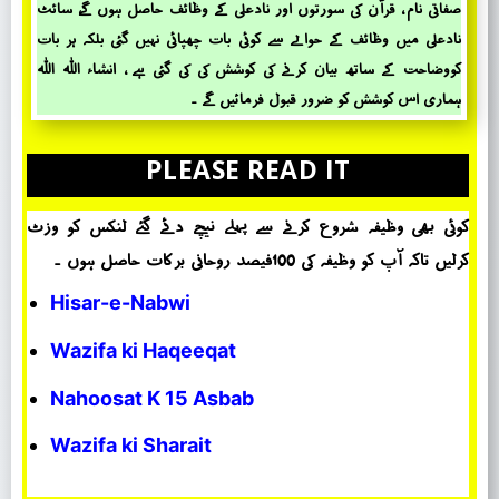
صفاتی نام ، قرآن کی سورتوں اور نادعلی کے وظائف حاصل ہوں گے، سائٹ
نادعلی میں وظائف کے حؤالے سے کوئی بات چھپائی نہیں گئی بلکہ ہر بات
کووضاحت کے ساتھ بیان کرنے کی کوشش کی کی گئی ہے ، انشاء اللہ اللہ
ہماری اس کوشش کو ضرور قبول فرمائیں گے ۔
PLEASE READ IT
کوئی بھی وظیفہ شروع کرنے سے پہلے نیچے دئے گئے لنکس کو وزٹ
کرلیں تاکہ آپ کو وظیفہ کی 100فیصد روحانی برکات حاصل ہوں ۔
Hisar-e-Nabwi
Wazifa ki Haqeeqat
Nahoosat K 15 Asbab
Wazifa ki Sharait