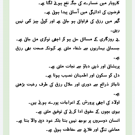
کاروبار میں خسارے کی جگہ نفع ہونے لگتا ہے۔
قرضوں کی ادائیگی میں آسانی پیدا ہوتی ہے۔
گھر میں رزق کی فراوانی ہو جاتی ہے اور کوئی چیز کمی نہیں
رہتی۔
بے روزگاری کے مسائل حل ہو کر اچھی نوکری مل جاتی ہے۔
جسمانی بیماریوں سے شفاء ملتی ہے کیونکہ صحت بھی رزق
ہے۔
پریشانی اور ذہنی دباؤ سے نجات ملتی ہے۔
دل کو سکون اور اطمینان نصیب ہوتا ہے۔
ناجائز ذرائع سے دوری اور حلال رزق کی طرف رغبت بڑھتی
ہے۔
اولاد کی اچھی پرورش کے اخراجات پورے ہوتے ہیں۔
بیوی بچوں کے حقوق ادا کرنے کی توفیق ملتی ہے۔
انسان دوسروں پر بوجھ نہیں بنتا بلکہ خود دینے والا بنتا ہے۔
معاشی تنگی اور فلاپے سے حفاظت ہوتی ہے۔