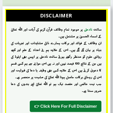
DISCLAIMER
سائٹ
نادعلی
پر موجود تمام وظائف قرآنِ کریم کی آیات اور اللہ تعالیٰ
کے اسماء الحسنیٰ پر مشتمل ہیں۔
ان وظائف کے فوائد اور برکات ہمارے ذاتی مشاہدات اور تجربات کی
بنیاد پر بیان کئے گئے ہیں۔ اس کے علاوہ ہم نے اعداد کے علم اور کچھ
روائتی علوم کو مدنظر رکھتے ہوئے سائٹ نادعلی پر ایپس بھی اپلوڈ کی
ہیں جن کے نتائج 100 فیصد نہیں اور نہ ہی اس حوالے سے ہم کسی قسم
کا دعویٰ کرتے ہیں اس کے علاوہ کسی بھی وظیفہ یا دعا کی قبولیت اور
اس کی روحانی برکات حاصل ہونا اللہ تعالیٰ کی مشیت پر منحصر ہے۔
جب نیت خالص اور مقصد نیک ہو تو اللہ تعالیٰ اپنے بندوں کی دعا
ضرور سنتا ہے۔
Click Here For Full Disclaimer 👉