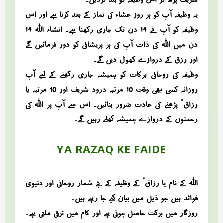
یہ وظیفہ آپ کو ہر روز عشاء کی نماز کے بعد کرنا ہے اور اس
وظیفہ کو آپ نے 14 دن تک جاری رکھنا ہے۔ انشاء اللہ 14
دن میں اللہ کی ذات آپ کی ہر پریشانی کو دور فرمائیں گے
اور رزق کے دروازے کھول دیں گے۔
وظیفہ کی روحانی برکات کو ہمیشہ جاری رکھنے کے لیے آپ
روزانہ کسی بھی وقت 10 مرتبہ درود شریف اور 10 مرتبہ “یا
رزاق” پڑھنے کی عادت ضرور بنائیں۔ اس سے آپ پر اللہ کی
رحمتوں کے دروازے ہمیشہ کھلے رہیں گے۔
YA RAZAQ KE FAIDE
اللہ کے نام “یا رزاق” کے وظیفہ کے بے شمار روحانی اور دنیوی
فوائد ہیں جو ذیل میں بیان کیے جا رہے ہیں۔
روزگار میں برکت حاصل ہوتی ہے اور کام میں ترقی ملتی ہے۔