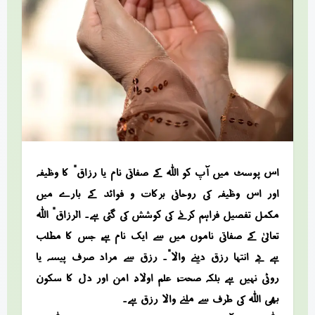
اس پوسٹ میں آپ کو اللہ کے صفاتی نام “یا رزاق” کا وظیفہ
اور اس وظیفہ کی روحانی برکات و فوائد کے بارے میں
مکمل تفصیل فراہم کرنے کی کوشش کی گئی ہے۔ “الرزاق” اللہ
تعالیٰ کے صفاتی ناموں میں سے ایک نام ہے، جس کا مطلب
ہے “بے انتہا رزق دینے والا”۔ رزق سے مراد صرف پیسہ یا
روٹی نہیں ہے بلکہ صحت، علم، اولاد، امن اور دل کا سکون
بھی اللہ کی طرف سے ملنے والا رزق ہے۔