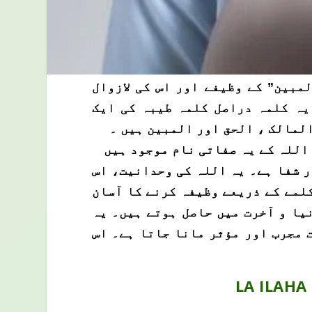
لمبین” کے وظیفے اور اس کی لازوال
یہ کلمہ دراصل کلمہ طیبہ کی ایک
المالک ، الحق اور المبین ہیں ۔
ر شفا ہے۔ یہ اللہ کی وحدانیت، اس
کلمے کے ذریعے وظیفہ کرنے کا آسان
یا و آخرت میں حاصل ہوتے ہیں۔ یہ
 مجرب اور مؤثر مانا جاتا ہے۔ اس
LA ILAHA