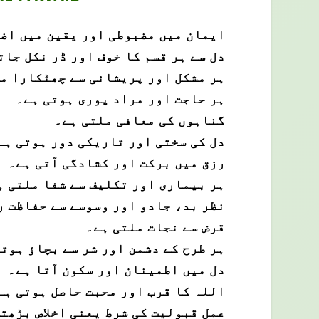
ایمان میں مضبوطی اور یقین میں اض
دل سے ہر قسم کا خوف اور ڈر نکل جات
ہر مشکل اور پریشانی سے چھٹکارا م
ہر حاجت اور مراد پوری ہوتی ہے۔
گناہوں کی معافی ملتی ہے۔
دل کی سختی اور تاریکی دور ہوتی ہے
رزق میں برکت اور کشادگی آتی ہے۔
ہر بیماری اور تکلیف سے شفا ملتی ہ
نظر بد، جادو اور وسوسے سے حفاظت ر
قرض سے نجات ملتی ہے۔
ہر طرح کے دشمن اور شر سے بچاؤ ہوت
دل میں اطمینان اور سکون آتا ہے۔
اللہ کا قرب اور محبت حاصل ہوتی ہے
عمل قبولیت کی شرط یعنی اخلاص بڑھت