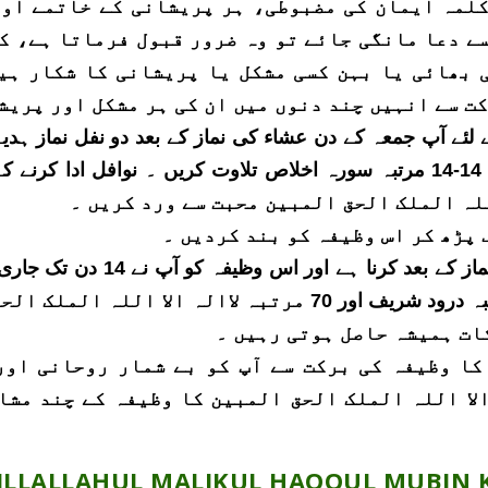
 کلمہ ایمان کی مضبوطی، ہر پریشانی کے خاتمے اور
ے دعا مانگی جائے تو وہ ضرور قبول فرماتا ہے، ک
 بھائی یا بہن کسی مشکل یا پریشانی کا شکار ہیں 
ت سے انہیں چند دنوں میں ان کی ہر مشکل اور پریشا
ہ کے لئے آپ جمعہ کے دن عشاء کی نماز کے بعد دو نفل نماز 
آپ نے بیان کیا گیا وظیفہ صرف ع
روزانہ فجر یا عشاء کی نماز کے بعد 10 مرتبہ درود شریف اور 0
ات ہمیشہ حاصل ہوتی رہیں ۔
 کا وظیفہ کی برکت سے آپ کو بے شمار روحانی او
الا اللہ الملک الحق المبین کا وظیفہ کے چند مش
 ILLALLAHUL MALIKUL HAQQUL MUBIN 