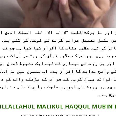
اور با برکت کلمے “لاالہ الا اللہ الملک الحق ا
ں مکمل تفصیل فراہم کرنے کی کوشش کی گئی ہے۔ 
لیٰ کی تین عظیم صفات کا اقرار کیا گیا ہے جو کہ 
اور ہر روحانی بیماری کے لیے ایک مضبوط ڈھال او
ی واضح ہدایت کا اقرار ہے۔ اس مضمون میں ہم اس 
ا فوائد بیان کریں گے جو اس کے پڑھنے والے کو دن
ری، ہر پریشانی اور ہر حاجت برآری کے لیے نہایت
رج ہے ۔
 ILLALLAHUL MALIKUL HAQQUL MUBIN 