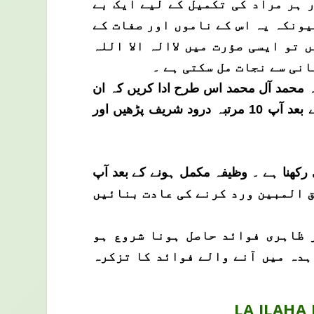
 ہر مراد کی تکمیل کے لیے ایک بے
یونکہ یہ اس کے ناموں اور صفات کے
تو ایسی صؤرت میں لاالہ الا اللہ
نی سے نجات مل سکتی ہے ۔
ہدیہ محمد آل محمد اس طرح ادا کریں کہ ان
دونوں نوافل میں آپ الحمد شریف کے بعد 14-14 مرتبہ سورہ اخلاص تلاوت کریں ۔ نوافل ادا کرنے کے بعد آپ 10 مرتبہ درود شریف پڑھیں اور
شاء کی نماز کے بعد کرنا ہے اور اس وظیفہ کو آپ نے 14 دن تک جاری رکھنا ہے ۔ وظیفہ مکمل ہونے کے بعد آپ
7 مرتبہ لاالہ الا اللہ الملک الحق المبین ورد کرنے کی عادت بنائیں
ر ظاہری فوائد حاصل ہونا شروع ہو
اہدہ میں آنے والے فوائد کا تزکرہ
LA ILAHA