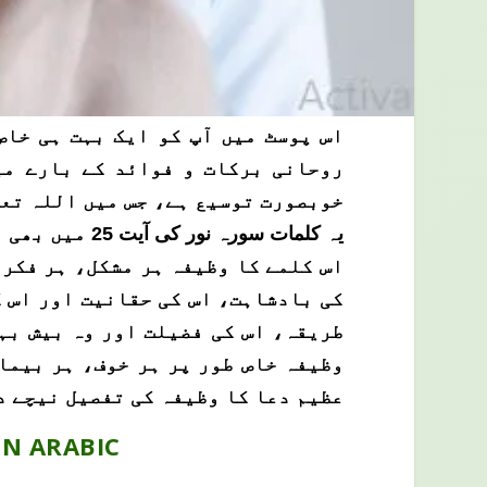
اس پوسٹ میں آپ کو ایک بہت ہی خاص 
روحانی برکات و فوائد کے بارے می
خوبصورت توسیع ہے، جس میں اللہ تعا
یہ کلمات سورہ نور کی آیت 25 میں بھی مجود ہیں اور اس کے علاوہ قرآن کی بہت سی آیات میں اللہ کے یہ صفاتی نام موجود ہیں
اس کلمے کا وظیفہ ہر مشکل، ہر فکر 
کی بادشاہت، اس کی حقانیت اور اس ک
طریقہ، اس کی فضیلت اور وہ بیش بہ
وظیفہ خاص طور پر ہر خوف، ہر بیما
عظیم دعا کا وظیفہ کی تفصیل نیچے د
IN ARABIC