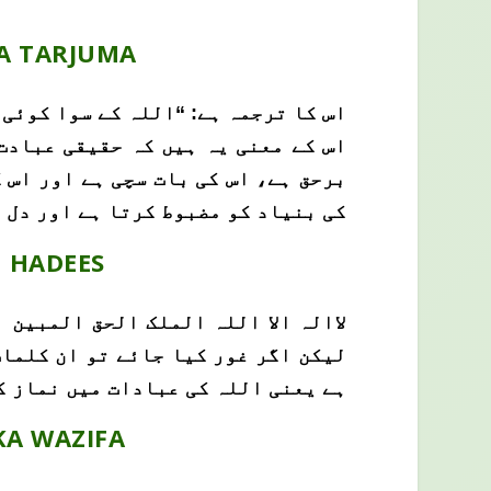
KA TARJUMA
اس کا ترجمہ ہے: “اللہ کے سوا کوئی 
اس کے معنی یہ ہیں کہ حقیقی عبادت
برحق ہے، اس کی بات سچی ہے اور اس ک
کی بنیاد کو مضبوط کرتا ہے اور دل 
N HADEES
لاالہ الا اللہ الملک الحق المبین 
لیکن اگر غور کیا جائے تو ان کلمات 
ہے یعنی اللہ کی عبادات میں نماز کے
KA WAZIFA