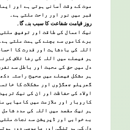
موت کے وقت آسانی ہوتی ہے اور ایما
قبر میں نور اور راحت ملتی ہے۔
روز قیامت شفاعت کا سبب بنے گا۔
نیک اعمال کی طاقت اور توفیق ملتی 
برے کاموں سے بچنے کی ہمت ملتی ہے۔
اللہ کی بادشاہت اور قدرت کا احسا
ہر فیصلے میں اللہ کی رضا تلاش کرنے
دل میں حق کی محبت اور باطل سے نفر
ہر مشکل فیصلے میں صحیح راستہ دکھ
گھریلو جھگڑوں اور مشکلات کا خاتمہ
اولاد کی حفاظت اور ان کی نیک تربیت
کاروبار اور ملازمت میں کامیابی مل
ہر نیک مقصد میں اللہ کی مدد شامل 
بے خوابی اور ڈپریشن سے نجات ملتی 
دل کی ہر تنگی اور مایوسی دور ہوتی