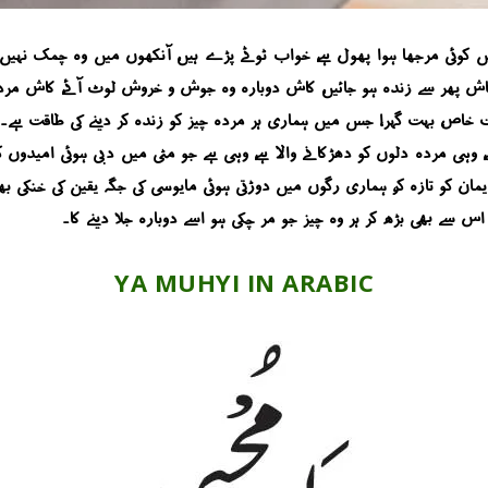
یں کوئی مرجھا ہوا پھول ہے، خواب ٹوٹے پڑے ہیں، آنکھوں میں وہ چمک نہ
 کہ کاش پھر سے زندہ ہو جائیں، کاش دوبارہ وہ جوش و خروش لوٹ آئے، کاش 
 بہت خاص، بہت گہرا، جس میں ہماری ہر مردہ چیز کو زندہ کر دینے کی طاقت ہے۔
لا ہے، وہی مردہ دلوں کو دھڑکانے والا ہے، وہی ہے جو مٹی میں دبی ہوئی امیدوں ک
مان کو تازہ کر، ہماری رگوں میں دوڑتی ہوئی مایوسی کی جگہ یقین کی خنکی ب
ر اس سے بھی بڑھ کر ہر وہ چیز جو مر چکی ہو اسے دوبارہ جِلا دینے کا۔
YA MUHYI IN ARABIC