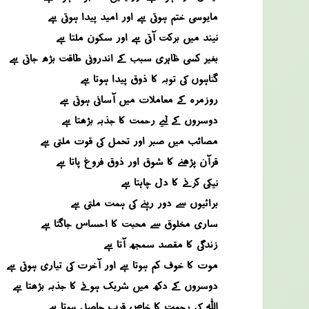
مایوسی ختم ہوتی ہے اور امید پیدا ہوتی ہے
نیند میں برکت آتی ہے اور سکون ملتا ہے
بغیر کسی ظاہری سبب کے اندرونی طاقت بڑھ جاتی ہے
گناہوں کی توبہ کا ذوق پیدا ہوتا ہے
روزمرہ کے معاملات میں آسانی ہوتی ہے
دوسروں کے لیے رحمت کا جذبہ بڑھتا ہے
مصائب میں صبر اور تحمل کی قوت ملتی ہے
قرآن پڑھنے کا شوق اور ذوق فروغ پاتا ہے
نیکی کرنے کا دل چاہتا ہے
برائیوں سے دور رہنے کی ہمت ملتی ہے
ساری مخلوق سے محبت کا احساس جاگتا ہے
زندگی کا مقصد سمجھ آتا ہے
موت کا خوف کم ہوتا ہے اور آخرت کی تیاری ہوتی ہے
دوسروں کے دکھ میں شریک ہونے کا جذبہ بڑھتا ہے
اللہ کی رحمت کا خاص قرب حاصل ہوتا ہے