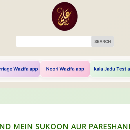
riage Wazifa app
Noori Wazifa app
kala Jadu Test 
ND MEIN SUKOON AUR PARESHANIY