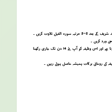
وظیفہ کے لئے آپ جمعہ کے دن عشاء کی نماز کے بعد سب سے پہلے دونفل نماز اس طرح ادا کریں کہ ان دونوں نوافل میں آپ الحمد شریف کے بعد 3-3 مرتبہ سورہ الفیل تلاوت کریں ۔
آخر میں آپ دوبارہ 10 مرتبہ درود شریف پڑھ کر اس وظیفہ کو بند کردیں ۔ آپ نے بیان کیا گیا وظیفہ صرف عشاء کی نماز کے بعد کرنا ہے اور اس وظیفہ کو آپ نے 14 دن تک جاری رکھنا