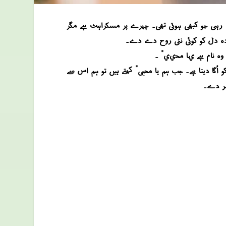
یں رہی جو کبھی ہوتی تھی۔ چہرے پر مسکراہٹ ہے مگر
مردہ دل کو کوئی نئی روح دے دے۔
 وہ نام ہے “يا محيي” ۔
و اُگا دیتا ہے۔ جب ہم “یا محیی” کہتے ہیں تو ہم اس سے
ھر دے۔