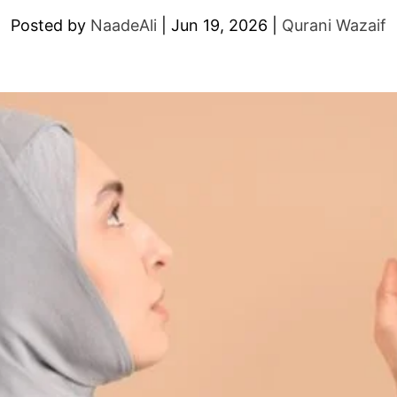
Posted by
NaadeAli
|
Jun 19, 2026
|
Qurani Wazaif