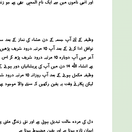
اور انہی ناموں میں سے ایک نام “المحیی” بھی ہے، جو زن
نوافل ادا کرنے کے بعد آپ 10 مرتبہ درود شریف پڑھیں ۔ اس کے بعد آپ ایک مرتبہ سورہ النبا اور 9000 مرتبہ اللہ کا صفاتی نام یا محی ورد کریں ۔
ہے انشاء اللہ 14 دن میں آپ کی پریشانیاں دور ہونے کے لئے غیبی اسباب پیدا ہونا شروع ہو جائیں گے ۔
وظیفہ مکمل ہونے کے بعد آپ روزانہ 10 مرتبہ درود شریف اور 100 مرتبہ یا محی ورد کرنے کی عادت بنائیں تاکہ آپ کو بیان کئے گئے وظیفہ کی روحانی برکات ہمیشہ حاصل ہوتی رہیں ۔
لیکن پکارتے وقت یہ یقین رکھیں کہ سننے والا موجود ہے، س
دل کی مردہ حالت تبدیل ہوتی ہے اور نئی زندگی ملتی ہ
ایمان تازہ ہوتا ہے اور یقین مضبوط ہوتا ہے