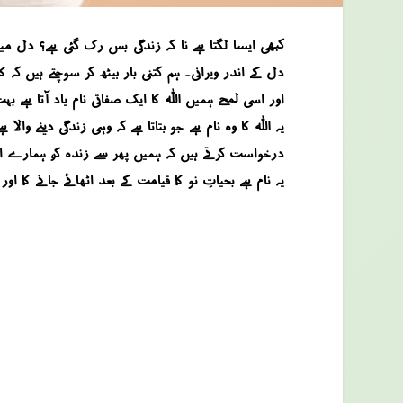
کبھی ایسا لگتا ہے نا کہ زندگی بس رک گئی ہے؟ دل م
دل کے اندر ویرانی۔ ہم کتنی بار بیٹھ کر سوچتے ہیں
اور اسی لمحے ہمیں اللہ کا ایک صفاتی نام یاد آتا ہے،
یہ اللہ کا وہ نام ہے جو بتاتا ہے کہ وہی زندگی دینے وا
درخواست کرتے ہیں کہ ہمیں پھر سے زندہ کر، ہمارے ای
یہ نام ہے بحیاتِ نو کا، قیامت کے بعد اٹھائے جانے کا، او