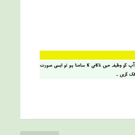
 آپ کو وظیفہ میں ناکامی کا سامنا ہو تو ایسی صؤرت
کلک کریں ۔