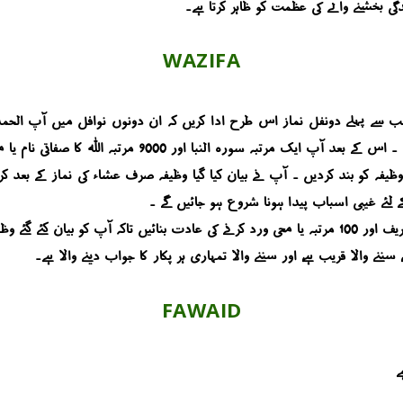
دگی بخشنے والے کی عظمت کو ظاہر کرتا ہے۔
WAZIFA
ننے والا قریب ہے، اور سننے والا تمہاری ہر پکار کا جواب دینے والا ہے۔
FAWAID
ے