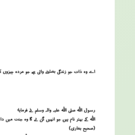
اے وہ ذات جو زندگی بخشنے والی ہے، جو مردہ چیزوں ک
رسول اللہ صلی اللہ علیہ والہ وسلم نے فرمایا:
“اللہ کے بہتر نام ہیں، جو انہیں گن لے گا وہ جنت میں دا
(صحیح بخاری)