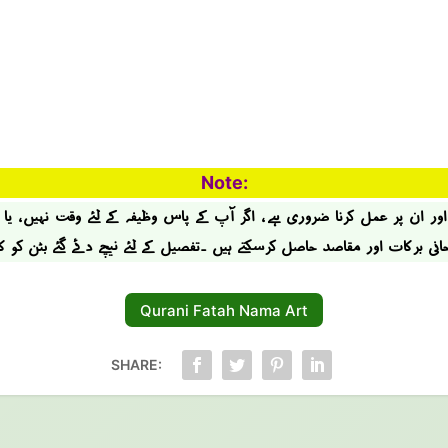
Note:
ر ان پر عمل کرنا ضروری ہے ، اگر آپ کے پاس وظیفہ کے لئے وقت نہیں ، یا
حانی برکات اور مقاصد حاصل کرسکتے ہیں ۔تفصیل کے لئے نیچے دئے گئے بٹن کو 
Qurani Fatah Nama Art
SHARE: