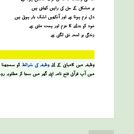
ہر مشکل کے حل کی راہیں کھلتی ہیں
دل نرم ہوتا ہے اور آنکھیں اشک بار ہوتی ہیں
خود کو بدلنے کا عزم اور ہمت ملتی ہے
زندگی ہر لمحہ نئی لگتی ہے
وظیفہ میں کامیابی کے لئے
وظیفہ کی شرائط
کو سمجھنا او
میں آپ قرآنی فتح نامہ اپنے گھر میں سجا کر مطلوبہ رو