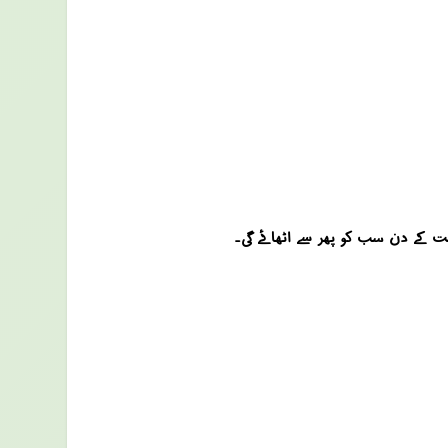
مت کے دن سب کو پھر سے اٹھائے گی۔