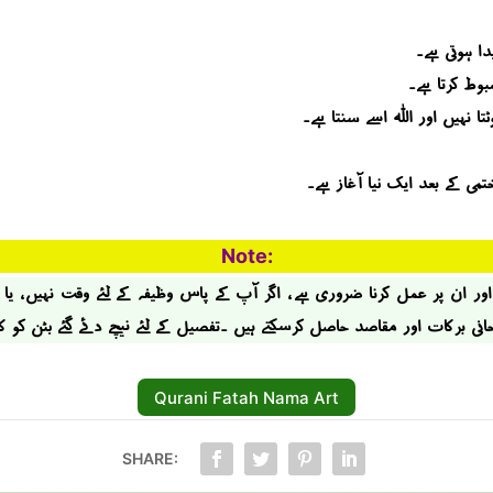
ا ہوتی ہے۔
وط کرتا ہے۔
 نہیں اور اللہ اسے سنتا ہے۔
تمی کے بعد ایک نیا آغاز ہے۔
Note:
ر ان پر عمل کرنا ضروری ہے ، اگر آپ کے پاس وظیفہ کے لئے وقت نہیں ، یا
حانی برکات اور مقاصد حاصل کرسکتے ہیں ۔تفصیل کے لئے نیچے دئے گئے بٹن کو 
Qurani Fatah Nama Art
SHARE: