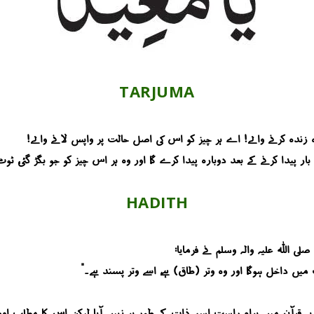
TARJUMA
ارہ زندہ کرنے والے! اے ہر چیز کو اس کی اصل حالت پر واپس لانے والے!
 بار پیدا کرنے کے بعد دوبارہ پیدا کرے گا، اور وہ ہر اس چیز کو جو بگڑ گئی، ٹو
HADITH
ی اللہ علیہ والہ وسلم نے فرمایا:
نت میں داخل ہوگا، اور وہ وتر (طاق) ہے، اسے وتر پسند ہے۔”
یہ قرآن میں براہِ راست اسمِ ذات کے طور پر نہیں آیا، لیکن اس کا مطلب اور