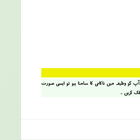
 آپ کو وظیفہ میں ناکامی کا سامنا ہو تو ایسی صؤرت
کلک کریں ۔