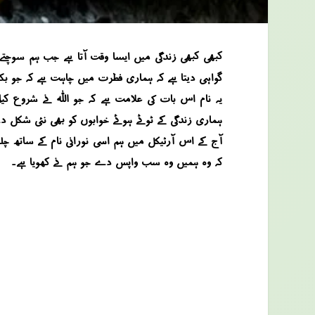
کبھی کبھی زندگی میں ایسا وقت آتا ہے جب ہم سوچتے ہی
گواہی دیتا ہے کہ ہماری فطرت میں چاہت ہے کہ جو بکھر گیا
یہ نام اس بات کی علامت ہے کہ جو اللہ نے شروع کیا،
ہماری زندگی کے ٹوٹے ہوئے خوابوں کو بھی نئی شکل دے س
آج کے اس آرٹیکل میں ہم اسی نورانی نام کے ساتھ چلیں
کہ وہ ہمیں وہ سب واپس دے جو ہم نے کھویا ہے۔