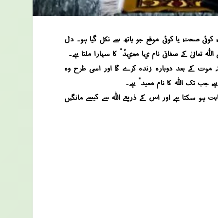
 کوئی صحت، یا کوئی موقع جو ہاتھ سے نکل گیا ہو۔ دل
تعالیٰ کے صفاتی نام “يَا مُعِيدُ” کا سہارا ملتا ہے۔
کہ موت کے بعد دوبارہ زندہ کرے گا، اور اسی طرح وہ
، جب تک اللہ کا نام “معید” ہے۔
بت ہو سکتا ہے اور اس کے ذریعے اللہ سے کیسے مانگیں