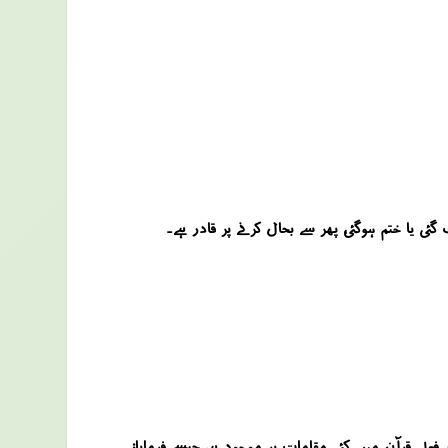
ٹ گئی یا ختم ہوگئی، پھر سے بحال کرنے پر قادر ہے۔
 فعل قرآن میں کئی مقامات پر موجود ہے، جیسے فرمایا: