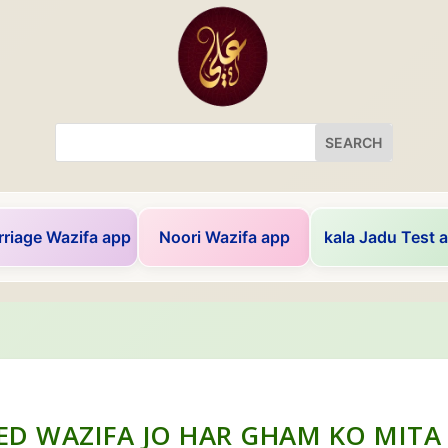
riage Wazifa app
Noori Wazifa app
kala Jadu Test 
ED WAZIFA JO HAR GHAM KO MITA 