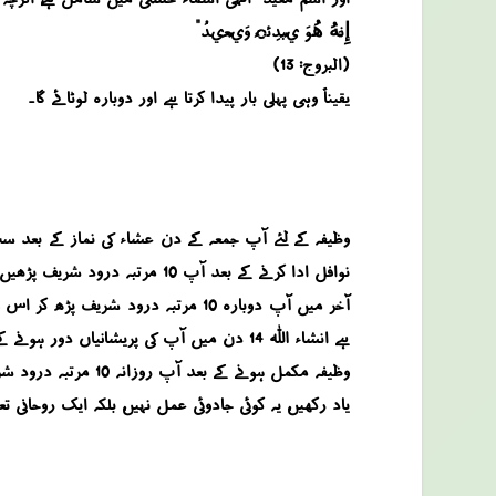
“إِنَّهُ هُوَ يُبْدِئُ وَيُعِيدُ”
(البروج: 13)
یقیناً وہی پہلی بار پیدا کرتا ہے اور دوبارہ لوٹائے گا۔
نوافل ادا کرنے کے بعد آپ 10 مرتبہ درود شریف پڑھیں ۔ اس کے بعد آپ ایک مرتبہ سورہ محمد اور 9000 مرتبہ اللہ کا صفاتی نام یا معید ورد کریں ۔
ہے انشاء اللہ 14 دن میں آپ کی پریشانیاں دور ہونے کے لئے غیبی اسباب پیدا ہونا شروع ہو جائیں گے ۔
وظیفہ مکمل ہونے کے بعد آپ روزانہ 10 مرتبہ درود شریف اور 100 مرتبہ یا معہد ورد کرنے کی عادت بنائیں تاکہ آپ کو بیان کئے گئے وظیفہ کی روحانی برکات ہمیشہ حاصل ہوتی رہیں ۔
یاد رکھیں، یہ کوئی جادوئی عمل نہیں، بلکہ ایک روحانی ت