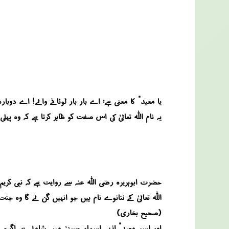
“یا معید” کا معنی ہے: اے بار بار لوٹانے والے! اے دوب
یہ نام اللہ تعالیٰ کی اس صفت کو ظاہر کرتا ہے کہ وہ پہلی
حضرت ابوہریرہ رضی اللہ عنہ سے روایت ہے کہ نبی کریم صل
“اللہ تعالیٰ کے ننانوے نام ہیں، جو انہیں گن لے گا وہ ج
(صحیح بخاری)
اور اسم “معید” انہی اسماء حسنیٰ میں شامل ہے، اگرچہ 