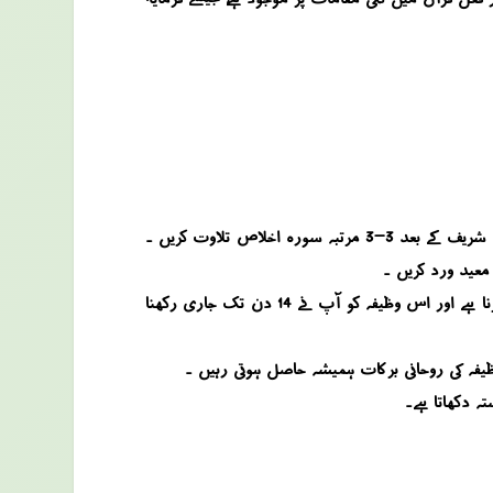
وظیفہ کے لئے آپ جمعہ کے دن عشاء کی نماز کے بعد سب سے پہلے دونفل نماز اس طرح ادا کریں کہ ان دونوں نوافل میں آپ الحمد شریف کے بعد 3-3 مرتبہ سورہ اخلاص تلاوت کریں ۔
آخر میں آپ دوبارہ 10 مرتبہ درود شریف پڑھ کر اس وظیفہ کو بند کردیں ۔ آپ نے بیان کیا گیا وظیفہ صرف عشاء کی نماز کے بعد کرنا ہے اور اس وظیفہ کو آپ نے 14 دن تک جاری رکھنا
تہ دکھاتا ہے۔