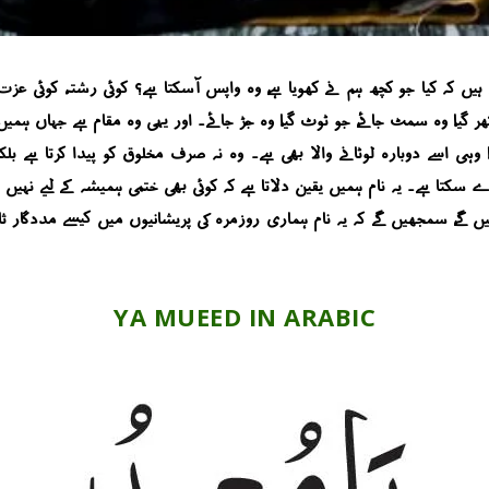
ں کہ کیا جو کچھ ہم نے کھویا ہے، وہ واپس آسکتا ہے؟ کوئی رشتہ، کوئی عزت،
، وہ سِمٹ جائے، جو ٹوٹ گیا، وہ جُڑ جائے۔ اور یہی وہ مقام ہے جہاں ہمیں اللہ 
 وہی اسے دوبارہ لوٹانے والا بھی ہے۔ وہ نہ صرف مخلوق کو پیدا کرتا ہے بل
کتا ہے۔ یہ نام ہمیں یقین دلاتا ہے کہ کوئی بھی ختمی ہمیشہ کے لیے نہیں ہے
 گے، سمجھیں گے کہ یہ نام ہماری روزمرہ کی پریشانیوں میں کیسے مددگار ثا
YA MUEED IN ARABIC