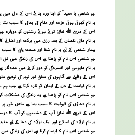
جو شخص “یا معید” کو اپنا ورد بنائے، اس کے دل میں یقی
یہ نام کھوئی ہوئی عزت اور مقام کی بحالی کا سبب بنتا ہ
اس کے ذریعے اللہ تعالیٰ ٹوٹے ہوئے رشتوں کو دوبارہ جوڑ
یہ نام مالی نقصان کے بعد رزق میں برکت اور اضافے کا 
بیمار شخص کے لیے یہ نام شفا اور صحت یابی کا سبب بن
جو شخص اس نام کو پڑھتا ہے، اس کی زندگی میں نئی ام
یہ نام مایوسی اور افسردگی کو دور کرنے میں مددگار ہے
اس کے وظیفے سے گناہوں کی معافی اور توبہ کی توفیق ملت
یہ نام قیامت کے دن کے ایمان کو تازہ کرتا ہے، جب ہم 
جو شخص اس نام کو پڑھتا ہے، وہ زندگی کی مشکلات کو 
یہ نام دعاؤں کی قبولیت کا سبب بنتا ہے، خاص طور پر
اس کے ذریعے اللہ تعالیٰ آپ کے دشمنوں کو آپ کا دوس
یہ نام اولاد کی اصلاح اور نیک اولاد کی دعا کے لیے مفید
جو شخص اس نام کا اہتمام کرتا ہے، اس کی زندگی میں ب