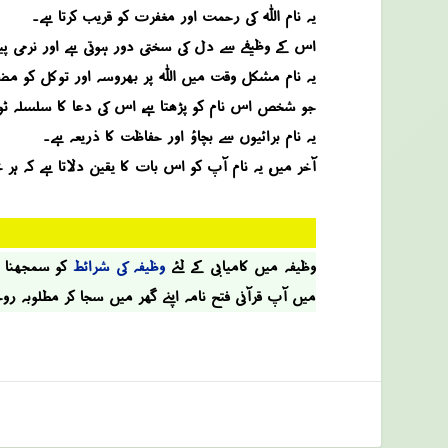
یہ نام اللہ کی رحمت اور مغفرت کو قریب کرتا ہے۔
اس کے وظیفے سے دل کی سختی دور ہوتی ہے اور نرمی پید
یہ نام مشکل وقت میں اللہ پر بھروسہ اور توکل کو مضب
جو شخص اس نام کو پڑھتا ہے، اس کی دعا کا سلسلہ ٹوٹتا
یہ نام برائیوں سے بچاؤ اور حفاظت کا ذریعہ ہے۔
آخر میں، یہ نام آپ کو اس بات کا یقین دلاتا ہے کہ ہر خ
وظیفہ میں کامیابی کے لئے
وظیفہ کی شرائط
کو سمجھنا او
میں آپ قرآنی فتح نامہ اپنے گھر میں سجا کر مطلوبہ رو