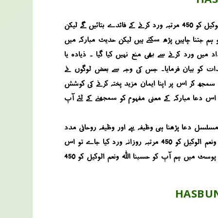
حسبنا اللہ ونعم الوکیل ایک عظیم دعا ہے جو کہ سورہ آل عمران کی ایت 173 میں ہے اس پوسٹ میں ہم آپ کو حسبنا اللہ ونعم الوکیل کو 450 مرتبہ ورد کرنے کے فائدے بتائیں گے لیکن
یت سے اس دعا مبارکہ کو ہم جتنا چاہیں پڑھ سکتے ہیں لیکن حدیث مبارکہ میں
میں ورد کرنے سے بھی منع نہیں کیا گیا ۔ ذیادہ یا
ہدات کو بیان فرمایا۔ جس کی وجہ سے بعض لوگوں نے
 سمجھ کر اس پر اپنا ایمان مزید پختہ کرنے کی کوشش
ا اس دعا مبارکہ کے معنی مفہوم کو سمجھنے کے لئے آپ
مسلسل دعا پڑھنا ہی وظیفہ ہے اور وظیفہ روحانی مدد
حاصل کرنے کے لئے قدیم زمانہ سے ادا کی جانے والی رسم ہے ۔ لہذا قدیم زمانہ میں یہ بھی مانا جاتا تھا کہ اگر دعا مبارکہ حسبنا اللہ ونعم الوکیل کو 450 مرتبہ روزانہ ورد کیا جاے تو اس
فرد کو جلد ہی روحانی مدد حاصل ہو جاتی ہے جس کی وجہ سے اس فرد کو موجودہ مشکلات سے جلد نجات مل جاتی ہے ۔ لہذا اس پوسٹ میں ہم آپ کو حسبنا اللہ ونعم الوکیل کو 450
HASBUN