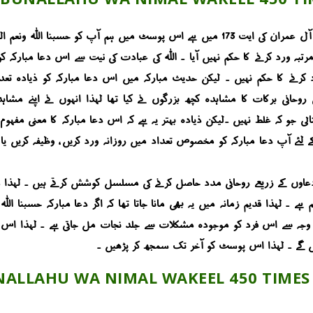
د رہے کہ حدیث میں حسبنا اللہ ونعم الوکیل کو 450 مرتبہ ورد کرنے کا حکم نہیں آیا ۔ اللہ کی عبادت کی ن
ے کا حکم نہیں ۔ لیکن حدیث مبارکہ میں اس دعا مبارکہ کو ذیادہ تعداد 
حانی برکات کا مشاہدہ کچھ بزرگوں نے کیا تھا لہذا انہوں نے اپنے مشا
جو کہ غلط نہیں ۔لیکن ذیادہ بہتر یہ ہے کہ اس دعا مبارکہ کا معنی مفہوم
ے لئے آپ دعا مبارکہ کو مخصوص تعداد میں روزانہ ورد کریں ، وظیفہ کریں ی
وہ دعاوں کے زریعے روحانی مدد حاصل کرنے کی مسلسل کوشش کرتے ہیں ۔ لہذا 
ئیں گے ۔ لہذا اس پوسٹ کو آخر تک سمجھ کر پڑھیں ۔
ALLAHU WA NIMAL WAKEEL 450 TIMES