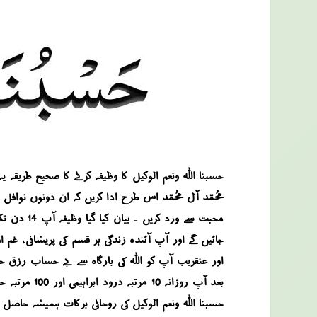
جائیں گے اور آپ آئندہ زندگی ہر قسم کی پریشانی ، غم
اور عنقریب آپ کو اللہ کی بارگاہ سے بے حساب رزق حاص
بعد آپ روزا
حسبنا اللہ ونعم الوکیل کی روحانی برکات ہمیشہ حاصل 