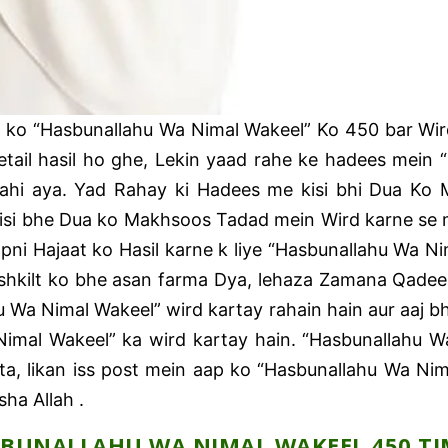
 ko “Hasbunallahu Wa Nimal Wakeel” Ko 450 bar Wird
tail hasil ho ghe, Lekin yaad rahe ke hadees mein “
hi aya. Yad Rahay ki Hadees me kisi bhi Dua Ko
kisi bhe Dua ko Makhsoos Tadad mein Wird karne se
pni Hajaat ko Hasil karne k liye “Hasbunallahu Wa N
i Mushkilt ko bhe asan farma Dya, lehaza Zamana Qade
ahu Wa Nimal Wakeel” wird kartay rahain hain aur aaj 
 Nimal Wakeel” ka wird kartay hain. “Hasbunallahu
anta, likan iss post mein aap ko “Hasbunallahu Wa Ni
sha Allah .
BUNALLAHU WA NIMAL WAKEEL 450 T