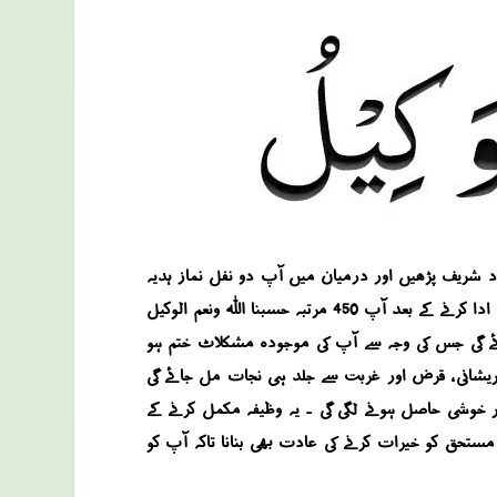
ظیفہ کرنے کا صحیح طریقہ یہ ہے کہ آپ جمعرات کے روز عشاء کی نماز کے بعد اول و آخر 14-14 مرتبہ درود شریف پڑھیں اور درمیان میں آپ دو نفل نماز ہدیہ
محمد آل محمد اس طرح ادا کریں کہ ان دونوں نوافل میں آپ الحمد شریف کے بعد 14-14 مرتبہ سورہ اخلاص تلاوت کریں ۔ نوافل ادا کرنے کے بعد آپ 450 مرتبہ حسبنا اللہ ونعم الوکیل
14 دن کے بعد آپ کو روحانی مدد حاصل ہو جائے گی جس کی وجہ سے آپ کی موجودہ مشکلاٹ ختم ہو
 پریشانی ، قرض اور غربت سے جلد ہی نجات مل جائے گی
 ہر خوشی حاصل ہونے لگی گی ۔ یہ وظیفہ مکمل کرنے کے
ور اس کے علاوہ آپ مستحق کو خیرات کرنے کی عادت بھی بنانا تاکہ آپ کو