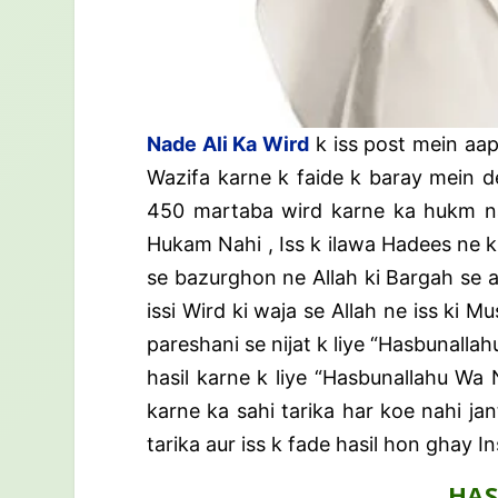
Nade Ali Ka Wird
k iss post mein aap
Wazifa karne k faide k baray mein de
450 martaba wird karne ka hukm na
Hukam Nahi , Iss k ilawa Hadees ne 
se bazurghon ne Allah ki Bargah se a
issi Wird ki waja se Allah ne iss k
pareshani se nijat k liye “Hasbunall
hasil karne k liye “Hasbunallahu Wa
karne ka sahi tarika har koe nahi j
tarika aur iss k fade hasil hon ghay In
HAS