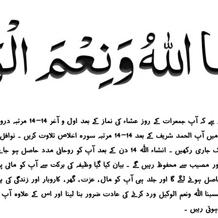
حسبنا اللہ ونعم الوکیل کا و
محبت سے ورد کریں ۔ بیان کیا گیا وظیفہ آپ 14 دن تک جاری رکھیں ۔ انشاء اللہ 
 اور مصیب سے محفوظ رہیں گے ۔ بیان کیا گیا وظیفہ کی برکت سے آپ کو مالی
ل ہونے لگے گا اور جلد ہی آپ کو مال ، عزت ، گھر ، کاروبار اور زندگی کی
نہ 10 مرتبہ درود ابراہیمی اور 100 مرتبہ حسبنا اللہ ونعم الوکیل ورد کرنے کی عادت ضرور بنا لینا ا
ہوتی رہیں ۔