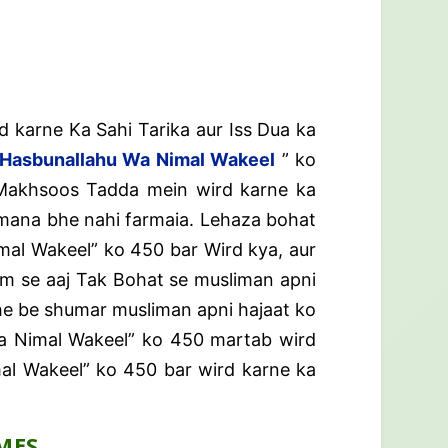
 karne Ka Sahi Tarika aur Iss Dua ka
Hasbunallahu Wa Nimal Wakeel
” ko
 Makhsoos Tadda mein wird karne ka
 mana bhe nahi farmaia. Lehaza bohat
imal Wakeel” ko 450 bar Wird kya, aur
em se aaj Tak Bohat se musliman apni
bhe be shumar musliman apni hajaat ko
 Wa Nimal Wakeel” ko 450 martab wird
mal Wakeel” ko 450 bar wird karne ka
IMES