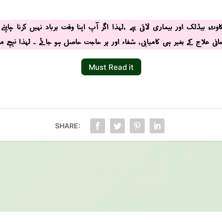
وٹ، بیڈلک اور بیماری لاتی ہے ،لہذا اگر آپ اپنا وقت برباد نہیں کرنا چاہت
ی علاج کے بغیر ہی کامیابی ، شفاء اور ہر حاجت حاصل ہو جائے ۔ لہذا نیچے م
Must Read it
SHARE: