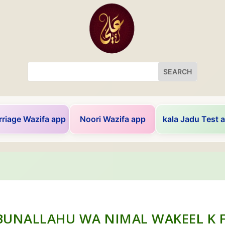
riage Wazifa app
Noori Wazifa app
kala Jadu Test 
BUNALLAHU WA NIMAL WAKEEL K F