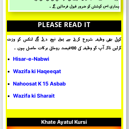
ہماری اس کوشش کو ضرور قبول فرمائیں گے ۔
PLEASE READ IT
کوئی بھی وظیفہ شروع کرنے سے پہلے نیچے دئے گئے لنکس کو وزٹ
کرلیں تاکہ آپ کو وظیفہ کی 100فیصد روحانی برکات حاصل ہوں ۔
Hisar-e-Nabwi
Wazifa ki Haqeeqat
Nahoosat K 15 Asbab
Wazifa ki Sharait
Khate Ayatul Kursi