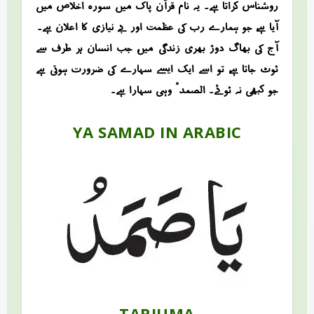
روشناس کراتا ہے۔ یہ نام قرآن پاک میں سورہ اخلاص میں
آیا ہے، جو ہمارے رب کی عظمت اور بے نیازی کا اعلان ہے۔
آج کی بھاگ دوڑ بھری زندگی میں، جب انسان ہر طرف سے
ٹوٹ جاتا ہے، تو اسے ایک ایسے سہارے کی ضرورت ہوتی ہے
جو کبھی نہ ٹوٹے۔ “الصمد” وہی سہارا ہے۔
YA SAMAD IN ARABIC
TARJUMA