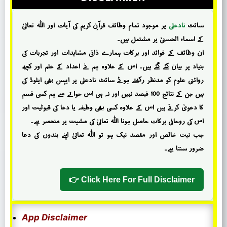
سائٹ
نادعلی
پر موجود تمام وظائف قرآنِ کریم کی آیات اور اللہ تعالیٰ
کے اسماء الحسنیٰ پر مشتمل ہیں۔
ان وظائف کے فوائد اور برکات ہمارے ذاتی مشاہدات اور تجربات کی
بنیاد پر بیان کئے گئے ہیں۔ اس کے علاوہ ہم نے اعداد کے علم اور کچھ
روائتی علوم کو مدنظر رکھتے ہوئے سائٹ نادعلی پر ایپس بھی اپلوڈ کی
ہیں جن کے نتائج 100 فیصد نہیں اور نہ ہی اس حوالے سے ہم کسی قسم
کا دعویٰ کرتے ہیں اس کے علاوہ کسی بھی وظیفہ یا دعا کی قبولیت اور
اس کی روحانی برکات حاصل ہونا اللہ تعالیٰ کی مشیت پر منحصر ہے۔
جب نیت خالص اور مقصد نیک ہو تو اللہ تعالیٰ اپنے بندوں کی دعا
ضرور سنتا ہے۔
Click Here For Full Disclaimer 👉
App Disclaimer