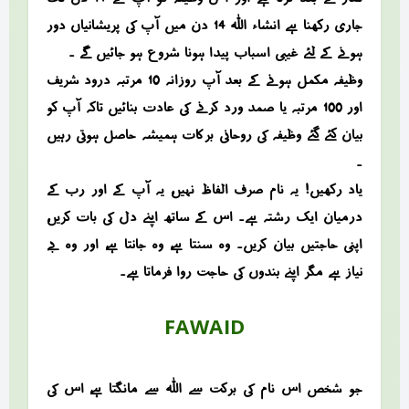
جاری رکھنا ہے انشاء اللہ 14 دن میں آپ کی پریشانیاں دور
ہونے کے لئے غیبی اسباب پیدا ہونا شروع ہو جائیں گے ۔
وظیفہ مکمل ہونے کے بعد آپ روزانہ 10 مرتبہ درود شریف
اور 100 مرتبہ یا صمد ورد کرنے کی عادت بنائیں تاکہ آپ کو
بیان کئے گئے وظیفہ کی روحانی برکات ہمیشہ حاصل ہوتی رہیں
۔
یاد رکھیں! یہ نام صرف الفاظ نہیں، یہ آپ کے اور رب کے
درمیان ایک رشتہ ہے۔ اس کے ساتھ اپنے دل کی بات کریں،
اپنی حاجتیں بیان کریں۔ وہ سنتا ہے، وہ جانتا ہے، اور وہ بے
نیاز ہے مگر اپنے بندوں کی حاجت روا فرماتا ہے۔
FAWAID
جو شخص اس نام کی برکت سے اللہ سے مانگتا ہے، اس کی