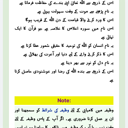
اس کے ذریعے سے اللہ تعالیٰ اپنے بندے کی حفاظت فرماتا ہے
یہ نام پڑھنے سے موت کے وقت سہولت ہوتی ہے
اس کا ورد کرنے والا قیامت کے دن اللہ کے قریب ہوگا
اس نام میں سورہ اخلاص کا خلاصہ ہے جو قرآن کا ایک
تہائی ہے
یہ نام انسان کو اللہ کی توحید کا حقیقی شعور عطا کرتا ہے
اس کا ذکر کرنے والے کے لیے دنیا اور آخرت کی بھلائی ہے
یہ نام دل کو نور سے بھر دیتا ہے
اس کے ذریعے سے بندہ اللہ کی رضا اور خوشنودی حاصل کرتا
ہے
Note:
وظیفہ میں کامیابی کے لئے
وظیفہ کی شرائط
کو سمجھنا اور
ان پر عمل کرنا ضروری ہے ، اگر آپ کے پاس وظیفہ کے لئے
وقت نہیں ، یا آپ کو وظیفہ میں ناکامی کا سامنا ہو تو ایسی