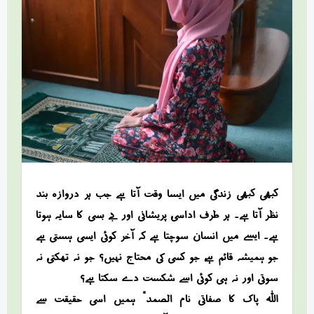
کبھی کبھی زندگی میں ایسا وقت آتا ہے جب ہر دروازہ بند
نظر آتا ہے۔ ہر طرف اداسی، پریشانی اور بے بسی کا سایہ ہوتا
ہے۔ ایسے میں انسان سوچتا ہے کہ آخر کوئی ایسی ہستی ہے
جو ہمیشہ قائم ہے، جو کسی کی محتاج نہیں؟ جو نہ تھکتی، نہ
سوتی اور نہ ہی کوئی اسے شکست دے سکتا ہے؟
اللہ پاک کا صفاتی نام “الصمد” ہمیں اسی حقیقت سے