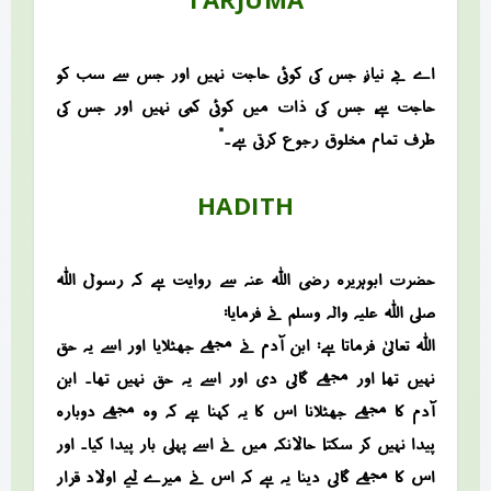
“اے بے نیاز، جس کی کوئی حاجت نہیں اور جس سے سب کو
حاجت ہے، جس کی ذات میں کوئی کمی نہیں اور جس کی
طرف تمام مخلوق رجوع کرتی ہے۔”
HADITH
حضرت ابوہریرہ رضی اللہ عنہ سے روایت ہے کہ رسول اللہ
صلی اللہ علیہ والہ وسلم نے فرمایا:
“اللہ تعالیٰ فرماتا ہے: ابن آدم نے مجھے جھٹلایا اور اسے یہ حق
نہیں تھا، اور مجھے گالی دی اور اسے یہ حق نہیں تھا۔ ابن
آدم کا مجھے جھٹلانا اس کا یہ کہنا ہے کہ وہ مجھے دوبارہ
پیدا نہیں کر سکتا، حالانکہ میں نے اسے پہلی بار پیدا کیا۔ اور
اس کا مجھے گالی دینا یہ ہے کہ اس نے میرے لیے اولاد قرار