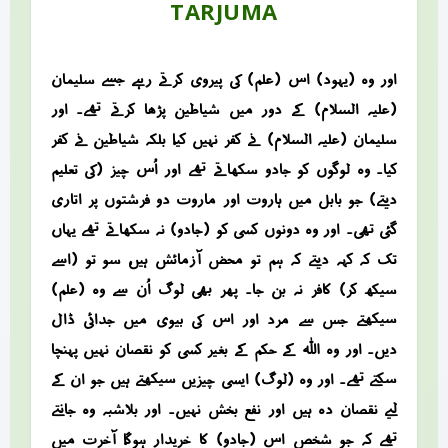
TARJUMA
“اور وہ (یہود) اس (علم) کی پیروی کرتے رہے جسے سلیمان
(علیہ السلام) کے دور میں شیاطین پڑھا کرتے تھے۔ اور
سلیمان (علیہ السلام) نے کفر نہیں کیا، بلکہ شیاطین نے کفر
کیا۔ وہ لوگوں کو جادو سکھاتے تھے اور اُس چیز (کی تعلیم
دیتے) جو بابل میں ہاروت اور ماروت دو فرشتوں پر اتاری
گئی تھی۔ اور وہ دونوں کسی کو (جادو) نہ سکھاتے تھے یہاں
تک کہ کہہ دیتے کہ ہم تو محض آزمائش ہیں، سو تو (اسے
سیکھ کر) کافر نہ بن جا۔ پھر بھی لوگ اُن سے وہ (علم)
سیکھتے جس سے مرد اور اس کی بیوی میں جدائی ڈال
دیں۔ اور وہ اللہ کے حکم کے بغیر کسی کو نقصان نہیں پہنچا
سکتے تھے۔ اور وہ (لوگ) ایسی چیزیں سیکھتے ہیں جو ان کے
لیے نقصان دہ ہیں اور نفع بخش نہیں۔ اور بلاشبہ وہ جانتے
تھے کہ جو شخص اس (جادو) کا خریدار ہوگا، آخرت میں