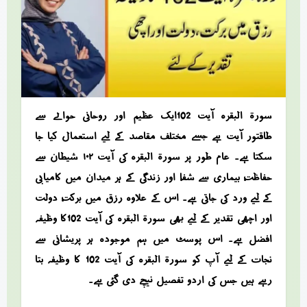
سورۃ البقرہ آیت 102ایک عظیم اور روحانی حوالے سے
طاقتور آیت ہے جسے مختلف مقاصد کے لیے استعمال کیا جا
سکتا ہے۔ عام طور پر سورۃ البقرہ کی آیت ۱۰۲ شیطان سے
حفاظت، بیماری سے شفا، اور زندگی کے ہر میدان میں کامیابی
کے لیے ورد کی جاتی ہے۔ اس کے علاوہ رزق میں برکت، دولت
اور اچھی تقدیر کے لیے بھی سورۃ البقرہ کی آیت 102کا وظیفہ
افضل ہے۔ اس پوسٹ میں ہم موجودہ ہر پریشانی سے
نجات کے لیے آپ کو سورۃ البقرہ کی آیت 102 کا وظیفہ بتا
رہے ہیں جس کی اردو تفصیل نیچے دی گئی ہے۔