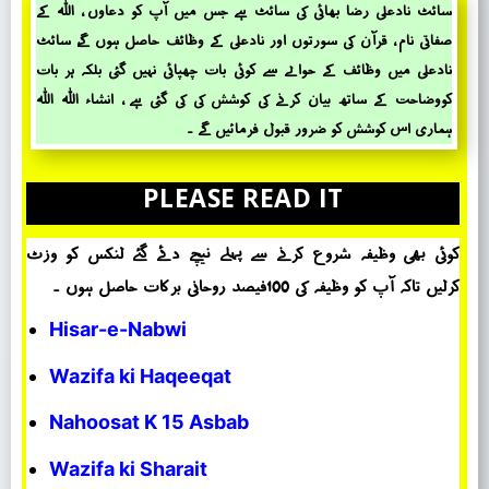
سائٹ نادعلی رضا بھائی کی سائٹ ہے جس میں آپ کو دعاوں ، اللہ کے
صفاتی نام ، قرآن کی سورتوں اور نادعلی کے وظائف حاصل ہوں گے، سائٹ
نادعلی میں وظائف کے حؤالے سے کوئی بات چھپائی نہیں گئی بلکہ ہر بات
کووضاحت کے ساتھ بیان کرنے کی کوشش کی کی گئی ہے ، انشاء اللہ اللہ
ہماری اس کوشش کو ضرور قبول فرمائیں گے ۔
PLEASE READ IT
کوئی بھی وظیفہ شروع کرنے سے پہلے نیچے دئے گئے لنکس کو وزٹ
کرلیں تاکہ آپ کو وظیفہ کی 100فیصد روحانی برکات حاصل ہوں ۔
Hisar-e-Nabwi
Wazifa ki Haqeeqat
Nahoosat K 15 Asbab
Wazifa ki Sharait