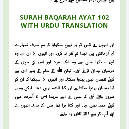
SURAH BAQARAH AYAT 102
WITH URDU TRANSLATION
اور انہوں نے کسی کو یہ نہیں سکھایا کہ ہم صرف تمہارے
لیے آزمائش ہیں لہذا تم کفر نہ کرو۔ اور انہوں نے ان سے وہ
کچھ سیکھا جس سے وہ ایک مرد اور اس کی بیوی کے
درمیان جدائی کرتے تھے۔ لیکن اللہ کے حکم کے بغیر اس سے
کوئی نقصان نہیں پہنچا سکتا۔ اور انہوں نے سیکھا کہ ان کو
کیا نقصان پہنچا سکتا ہے اور کیا فائدہ نہیں دیتا۔ لیکن وہ یہ
ضرور جانتے تھے کہ جس نے اسے خریدا اس کا آخرت میں
کوئی حصہ نہیں ہے۔ اور کتنا برا تھا جس کے بدلے انہوں نے
اپنے آپ کو بیچ ڈالا، کاش وہ جانتے۔