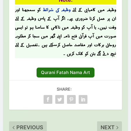
وظیفہ میں کامیابی کے لئے
وظیفہ کی شرائط
کو سمجھنا اور
ان پر عمل کرنا ضروری ہے ، اگر آپ کے پاس وظیفہ کے لئے
وقت نہیں ، یا آپ کو وظیفہ میں ناکامی کا سامنا ہو تو ایسی
صؤرت میں آپ قرآنی فتح نامہ اپنے گھر میں سجا کر مطلوبہ
روحانی برکات اور مقاصد حاصل کرسکتے ہیں ۔تفصیل کے لئے
نیچے دئے گئے بٹن کو کلک کریں ۔
Qurani Fatah Nama Art
SHARE:
PREVIOUS
NEXT