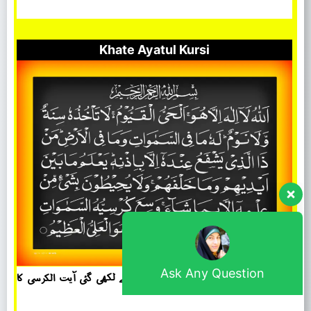
Khate Ayatul Kursi
Ask Any Question
روحانی حفاظت اور خیروبرکت کے لئے ہاتھ سے لکھی گئی آیت الکرسی کا
روحانی قدیم نسخہ
Welcome To Live Support