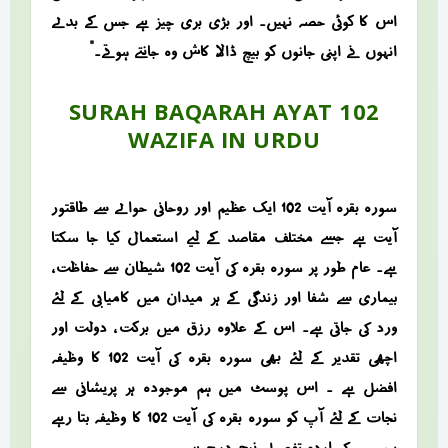
اس کا کوئی حصہ نہیں۔ اور بڑی بری چیز ہے جس کے بدلے
انہوں نے اپنی جانوں کو بیچ ڈالا، کاش وہ جانتے ہوتے۔”
SURAH BAQARAH AYAT 102
WAZIFA IN URDU
سورہ بقرہ آیت 102 ایک عظیم اور روحانی حوالے سے طاقتور
آیت ہے جسے مختلف مقاصد کے لیے استعمال کیا جا سکتا
ہے۔ عام طور پر سورہ بقرہ کی آیت 102 شیطان سے حفاظت ،
بیماری سے شفا اور زندگی کے ہر میدان میں کامیابی کے لئے
ورد کی جاتی ہے۔ اس کے علاوہ رزق میں برکت ، دولت اور
اچھی تقدیر کے لئے بھی سورہ بقرہ کی آیت 102 کا وظیفہ
افضل ہے ۔ اس پوسٹ میں ہم موجودہ ہر پریشانی سے
نجات کے لئے آپ کو سورہ بقرہ کی آیت 102 کا وظیفہ بتا رہے
ہیں جسکی اردو تفصیل نیچے درج ہے ۔