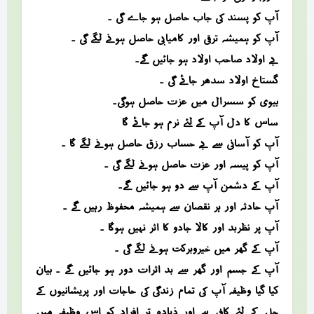
آپ کو پسند کی جاب حاصل ہو جاے گی ۔
آپ کو ہمیشہ ترقی اور کامیابی حاصل ہونے لگے گی ۔
بے اولاد صاحب اولاد ہو جائیں گے۔
گستاخ اولاد سدھر جائے گی ۔
بیوی کو سسرال میں عزت حاصل ہوگی۔
ساس کا دل آپ کے لئے نرم ہو جائے گا
آپ کو آسانی سے بے حساب رزق حاصل ہونے لگے گا ۔
آپ کو پیسہ اور عزت حاصل ہونے لگے گی ۔
آپ کے دشمن آپ سے دو ہو جائیں گے۔
آپ حادثہ اور ہر نقصان سے ہمیشہ محفوظ رہیں گے ۔
آپ پر نظربد اور کالا جادو کا اثر نہیں ہوگا ۔
آپ کے گھر میں خیروبرکت ہونے لگے گی ۔
آپ کے جسم اور گھر سے بد اثرات دور ہو جائیں گے ۔ بیان
کیا گیا وظیفہ آپ کی تمام زندگی کی حاجات اور پریشانیوں کے
حل کے لئے کافی ہے اور ذیادہ تر افراد کو اس وظیفہ میں