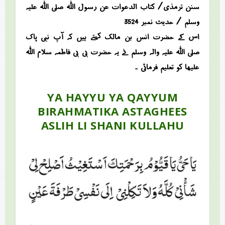
سنن ترمذی/ کتاب الدعوات عن رسول اللہ صلی اللہ علیہ
وسلم / حدیث نمبر 3524
اس کے حضرت انس بن مالک کہتے ہیں کہ آپ نبی پاک
صلی اللہ علیہ والہ وسلم نے یہ حضرت بی بی فاطمہ سلام اللہ
علیھا کو تعلیم فرمائی ۔
YA HAYYU YA QAYYUM
BIRAHMATIKA ASTAGHEES
ASLIH LI SHANI KULLAHU