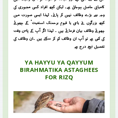
کامیابی حاصل ہوجاتی ہے ، لیکن کچھ افراد کسی مجبوری کی
وجہ سے بڑے وظائف نہیں کر پاتے ، لہذا ایسی صورت میں
کچھ بزرگوں نے “یاحی یا قیوم برحمتک استغیث” کے چھوٹے
چھوٹے وظائف بیان فرمائے ہیں ۔ لہذا اگر آپ کے پاس وقت
کی کمی ہے تو آپ ان وظائف کو کر سکتے ہیں ۔ان وظائف کی
تفصیل نیچے درج ہے
YA HAYYU YA QAYYUM
BIRAHMATIKA ASTAGHEES
FOR RIZQ