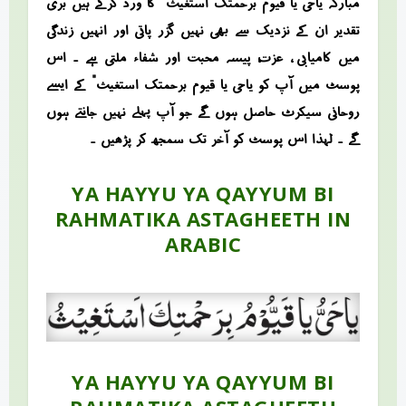
مبارکہ “یاحی یا قیوم برحمتک استغیث” کا ورد کرتے ہیں بری
تقدیر ان کے نزدیک سے بھی نہیں گزر پاتی اور انہیں زندگی
میں کامیابی ، عزت، پیسہ محبت اور شفاء ملتی ہے ۔ اس
پوسٹ میں آپ کو “یاحی یا قیوم برحمتک استغیث” کے ایسے
روحانی سیکرٹ حاصل ہوں گے جو آپ پہلے نہیں جانتے ہوں
گے ۔ لہذا اس پوسٹ کو آخر تک سمجھ کر پڑھیں ۔
YA HAYYU YA QAYYUM BI
RAHMATIKA ASTAGHEETH IN
ARABIC
YA HAYYU YA QAYYUM BI