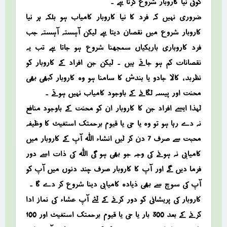
کوئی نیا کاروبار شروع کرتا ہے ۔
ضروری نہیں کہ فرد کا نیا کاروبار کامیاب ہو بلکہ ہر نیا
کاروبار شروع میں نقصان دیتا ہے لیکن آہستہ آہستہ جب
فرد کاروباری باریکیاں سمجھنا شروع ہو جاتا ہے تب یہ
نقصانات کم ہو جاتے ہیں ۔ لیکن جن افراد کے کاروبار کو
نظربد ، کالا جادو یا بندش کا سامنا ہو وہ کاروبار کبھی بھی
محنت اور پیسہ لگانے کے باوجود کامیاب نہیں ہوتے ۔
لہذا ایسے افراد جن کا کاروبار ان کو محنت کے باوجود منافع
نہ دے رہا ہو تو وہ یا حی یا قیوم برحمتک استغیث کا وظیفہ
محبت سے صرف 7 دن کر لیں انشاء اللہ آپ کے کاروبار میں
کامیابی نہ ہونے کی وجہ جو بھی ہو گی اللہ کی ذات اسے دور
فرما دیں گے اور آپ کا کاروبار صرف چند دنوں میں آپ کو
آپ کی سوچ سے بھی ذیادہ کامیابی دینا شروع کر دے گا ۔
کاروبار کی پریشانی کو دور کرنے کے لئے آپ عشاء کی نماز ادا
کرنے کے بعد 300 بار یا حی یا قیوم برحمتک استغیث اور 100