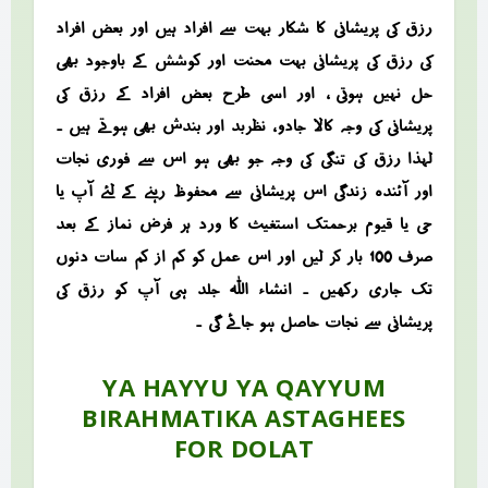
رزق کی پریشانی کا شکار بہت سے افراد ہیں اور بعض افراد
کی رزق کی پریشانی بہت محنت اور کوشش کے باوجود بھی
حل نہیں ہوتی ، اور اسی طرح بعض افراد کے رزق کی
پریشانی کی وجہ کالا جادو ، نظربد اور بندش بھی ہوتے ہیں ۔
لہذا رزق کی تنگی کی وجہ جو بھی ہو اس سے فوری نجات
اور آئندہ زندگی اس پریشانی سے محفوظ رہنے کے لئے آپ یا
حی یا قیوم برحمتک استغیث کا ورد ہر فرض نماز کے بعد
صرف 100 بار کر لیں اور اس عمل کو کم از کم سات دنوں
تک جاری رکھیں ۔ انشاء اللہ جلد ہی آپ کو رزق کی
پریشانی سے نجات حاصل ہو جائے گی ۔
YA HAYYU YA QAYYUM
BIRAHMATIKA ASTAGHEES
FOR DOLAT