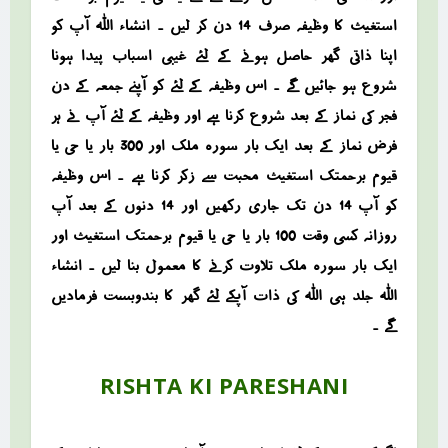
استغیث کا وظیفہ صرف 14 دن کر لیں ۔ انشاء اللہ آپ کو
اپنا ذاتی گھر حاصل ہونے کے لئے غیبی اسباب پیدا ہونا
شروع ہو جائیں گے ۔ اس وظیفہ کے لئے کو آپنے جمعہ کے دن
فجر کی نماز کے بعد شروع کرنا ہے اور وظیفہ کے لئے آپ نے ہر
فرض نماز کے بعد ایک بار سورہ ملک اور 300 بار یا حی یا
قیوم برحمتک استغیث محبت سے زکر کرنا ہے ۔ اس وظیفہ
کو آپ 14 دن تک جاری رکھیں اور 14 دنوں کے بعد آپ
روزانہ کسی وقت 100 بار یا حی یا قیوم برحمتک استغیث اور
ایک بار سورہ ملک تلاوت کرنے کا معمول بنا لیں ۔ انشاء
اللہ جلد ہی اللہ کی ذات آپکے لئے گھر کا بندوبست فرمادیں
گے ۔
RISHTA KI PARESHANI