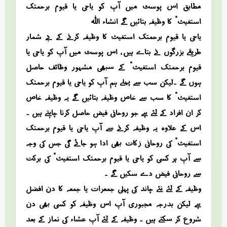
مطابق اس پوسٹ میں آپ کو “یاحی یا قیوم برحمتک
استغیث” کا وظیفہ بتائیں گے انشاء اللہ
یاحی یا قیوم برحمتک استغیث کا وظیفہ کرنے کے بے شمار
طریقے بزرگوں نے بتاے ہیں ، اس پوسٹ میں آپ کو “یاحی یا
قیوم برحمتک استغیث” کے سبھی مشہور وظائف حاصل
ہوں گے ۔لیکن سب سے پہلے ہم آپ کو “یاحی یا قیوم برحمتک
استغیث” کا سب سے خاص وظیفہ بتائیں گے یہ وظیفہ خاص
کر ان افراد کے لئے ہے جو روحانی فیض حاصل کرنا چاہتے ہیں ۔
اس کے علاوہ یہ وظیفہ کرنے سے آپ “یاحی یا قیوم برحمتک
استغیث” کی روحانی زکات بھی ادا ہو جائے گی جس کی وجہ
سے آپ ہر کسی کو “یاحی یا قیوم برحمتک استغیث” کی برکت
سے روحانی فیض دے سکیں گے ۔
وظیفہ کے لئے نئے چاند کی پہلی جمعرات یا جمعہ کا دن افضل
ہے لیکن بدرجہ مجبوری آپ اس وظیفہ کو کسی بھی دن
شروع کر سکتے ہیں ۔ وظیفہ کے لئے آپ عشاء کی نماز کے بعد