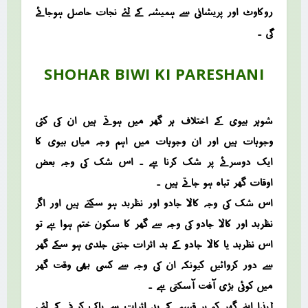
روکاوٹ اور پریشانی سے ہمیشہ کے لئے نجات حاصل ہوجائے
گی ۔
SHOHAR BIWI KI PARESHANI
شوہر بیوی کے اختلاف ہر گھر میں ہوتے ہیں ان کی کئی
وجوہات ہیں اور ان وجوہات میں اہم وجہ میاں بیوی کا
ایک دوسرئے پر شک کرنا ہے ۔ اس شک کی وجہ بعض
اوقات گھر تباہ ہو جاتے ہیں ۔
اس شک کی وجہ کالا جادو اور نظربد ہو سکتے ہیں اور اگر
نظربد اور کالا جادو کی وجہ سے گھر کا سکون ختم ہوا ہے تو
اس نظربد یا کالا جادو کے بد اثرات جنتی جلدی ہو سکے گھر
سے دور کروائیں کیونکہ ان کی وجہ سے کسی بھی وقت گھر
میں کوئی بڑی آفت آسکتی ہے ۔
لہذا اپنے گھر کو ہر قسم کے بد اثرات سے پاک کرنے کے لئے ،