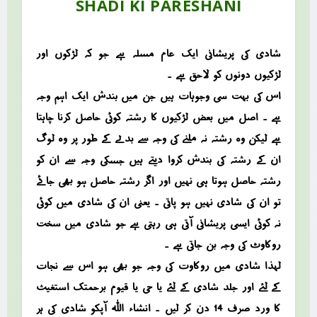
SHADI KI PARESHANI
شادی کی پریشانی ایک عام مسلہ ہے جو کہ لڑکوں اور
لڑکیوں دونوں کو لاحق ہے ۔
اس کی بہت سی وجوہات ہیں جن میں بندش ایک اہم وجہ
ہے ۔ اصل میں بعض لڑکیوں کا رشتہ کوئی حاصل کرنا چاہتا
ہے لیکن وہ رشتہ نہ ملنے کی وجہ سے بدلے کے طور پر وہ لوگ
ان کے رشتہ کی بندش کروا دیتے ہیں جسکی وجہ سے ان کو
رشتہ حاصل ہوتا ہی نہیں اور اگر رشتہ حاصل ہو بھی جائے
تو ان کی شادی نہیں ہو پاتی ۔ یعنی ان کی شادی میں کوئی
نہ کوئی ایسی پریشانی آتی ہی رہتی ہے جو شادی میں سخت
روکاوٹ کی وجہ بن جاتی ہے ۔
لہذا شادی میں روکاوت کی وجہ جو بھی ہو اس سے نجات
کے لئے اور جلد شادی کے لئے یا حی یا قیوم برحمتک استغیث
کا ورد صرف 14 دن کر لیں ۔ انشاء اللہ آپکو شادی کی ہر