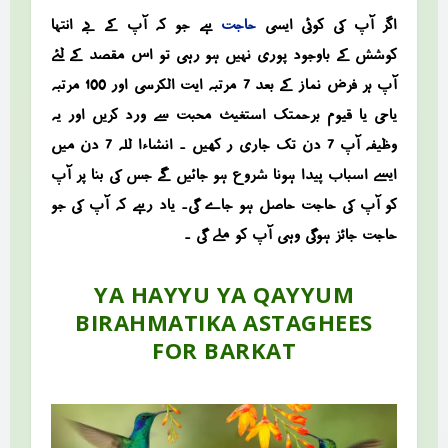
اگر آپ کی کوئی ایسی
حاجت
ہے جو کہ آپ کے بے انتہا
کوشش کے باوجود پوری نہیں ہو رہی تو اس مقصد کے لئے
آپ ہر فرض نماز کے بعد 7 مرتبہ ایت الکرسی اور 100 مرتبہ
یاحی یا قیوم برحمتک استغیث محبت سے ورد کریں اور یہ
وظیفہ آپ 7 دن تک جاری ر کھیں ۔ انشاءا للہ 7 دن میں
ایسے اسباب پیدا ہونا شروع ہو جائیں گے جس کی بنا پر آپ
کو آپ کی حاجت حاصل ہو جاے گی۔ یاد رہے کہ آپ کی جو
حاجت جائز ہوگی وہی آپ کو ملے گی ۔
YA HAYYU YA QAYYUM
BIRAHMATIKA ASTAGHEES
FOR BARKAT