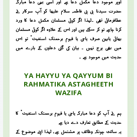
اوپر موجود دعا مکمل دعا ہے اور اسی یہی دعا مبارکہ
حضرت سیدنا بی بی فاطمہ سلام علیھا کو آپ سرکار نے
عطافرمائی تھی ۔لہذا اگر کوئی مسلمان مکمل دعا کا ورد
کرنا چاہے تو کر سکتے ہیں اور اس کے علاوہ اگر کوئی مسلمان
بھائی یابہن صرف “یاحی یا قیوم برحمتک استغیث” تو اس
میں بھی ہرج نہیں ۔ بیان کی گئی دعاوں کے بارے میں
حدیث میں موجود ہے ۔
YA HAYYU YA QAYYUM BI
RAHMATIKA ASTAGHEETH
WAZIFA
ہم نے آپ کو دعا مبارکہ “یاحی یا قیوم برحمتک استغیث” کا
حدیث کے مطابق تعارف دے دیا ہے
یہ سائٹ چونکہ وظائف پر مشتمل ہے ، لہذا اپنے موضوع کے