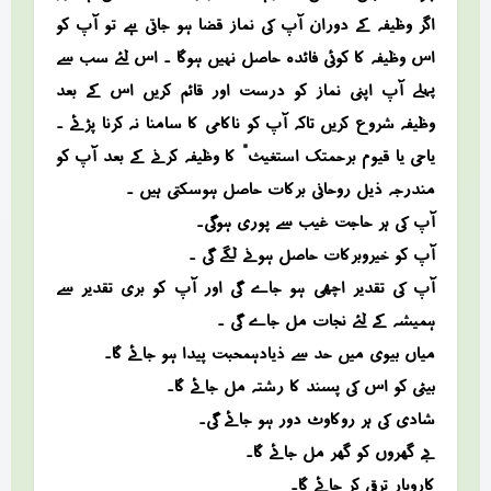
اگر وظیفہ کے دوران آپ کی نماز قضا ہو جاتی ہے تو آپ کو
اس وظیفہ کا کوئی فائدہ حاصل نہیں ہوگا ۔ اس لئے سب سے
پہلے آپ اپنی نماز کو درست اور قائم کریں اس کے بعد
وظیفہ شروع کریں تاکہ آپ کو ناکامی کا سامنا نہ کرنا پڑئے ۔
“یاحی یا قیوم برحمتک استغیث” کا وظیفہ کرنے کے بعد آپ کو
مندرجہ ذیل روحانی برکات حاصل ہوسکتی ہیں ۔
آپ کی ہر حاجت غیب سے پوری ہوگی۔
آپ کو خیروبرکات حاصل ہونے لگے گی ۔
آپ کی تقدیر اچھی ہو جاے گی اور آپ کو بری تقدیر سے
ہمیشہ کے لئے نجات مل جاے گی ۔
میاں بیوی میں حد سے ذیادہمحبت پیدا ہو جائے گا۔
بیٹی کو اس کی پسند کا رشتہ مل جائے گا۔
شادی کی ہر روکاوٹ دور ہو جائے گی۔
بے گھروں کو گھر مل جائے گا۔
کاروبار ترقی کر جائے گا۔