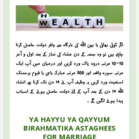
اگر کوئی بھائی یا بہن اللہ کی بارگاہ سے وافر دولت حاصل کرنا
چاہتے ہیں تو وہ جمعہ کے دن عشاء کی نماز کے بعد اول و آخر
10-10 مرتبہ درود پاک ورد کریں اور درمیان میں آپ ایک
مرتبہ سورہ واقعہ اور 300 مرتبہ مبارکہ یاحی یا قیوم برحمتک
استغیث ورد کریں یہ وظیفہ آپ نے 14 دن تک کرنا ہے انشاء
اللہ 14 دن کے بعد آپ کے لئے دولت حاصل ہونے کے اسباب
پیدا ہونے لگیں گے ۔
YA HAYYU YA QAYYUM
BIRAHMATIKA ASTAGHEES
FOR MARRIAGE