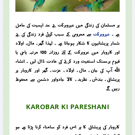
ہر مسلمان کی زندگی میں خیروبرکت بے حد اہمیت کی حامل
ہے ۔
خیروبرکت
سے محرومی کے سبب کوئی فرد زندگی کی بے
شمار پریشانیوں کا شکار ہوجاتا ہے ۔ لہذا گھر ، مال ، اولاد
اور کاروبار میں خروبرکت کے لئے روزانہ 100 مرتبہ یاحی یا
قیوم برحمتک استغیث ورد کرنے کی عادت ڈال لیں ۔ انشاء
اللہ آپ کی جان ، مال ، اولاد ، عزت ، گھر اور کاروبار ہر
پریشانی ، بندش ، نظربد ، کالا جادواور دشمن سے محفوظ
رہیں گے
KAROBAR KI PARESHANI
کاروبار کی پریشانی کا ہر اس فرد کو سامناء کرنا پڑتا ہے جو