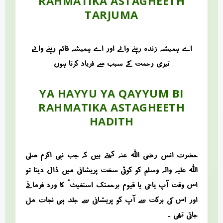
RAHMATIKA ASTAGHEETH
TARJUMA
اے ہمیشہ زندہ رہنے والے اور اے ہمیشہ قائم رہنے والے،
تیری رحمت کے سبب سے فریاد کرتا ہوں
YA HAYYU YA QAYYUM BI
RAHMATIKA ASTAGHEETH
HADITH​
حضرت انس رضی اللہ عنہ کہتے ہیں کہ جب نبی اکرم صلی
اللہ علیہ والہ وسلم کو کوئی سخت پریشانی میں ڈال دیتا تو
اس وقت آپ “یاحی یا قیوم برحمتک استغیث” کا ورد فرماتے
اور اس کی برکت سے آپ کو پریشانی سے جلد ہی نجات مل
جاتی تھی ۔