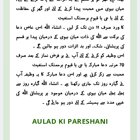
میاں بیوی میں محبت پیدا کرنے کے لئے اور گھر کی حفاظت
کے لئے یا حی یا قیوم برحمتک استغیث
کا ورد صرف 11 دن تک کر لیں ۔ انشاء اللہ اس خاص دعا
کی برکت سے اللہ کی ذات میان بیوی کے درمیان پیدا ہر قسم
کی پریشانی ، شک ، اور بد اثرات دور ہو جائیں گے ۔
اس وظیفہ کو کرنے کے لئے آپ نے ہر فرض نماز کے بعد صرف
70 مرتبہ دعا مبارکہ یا حی یا قیوم برحمتک استغیث
محبت سے زکر کرنی ہے اور اس دعا مبارکہ کا یہ وظیفہ آپ
نے گیارہ روز تک جاری رکھنا ہے ۔ انشاء اللہ گیارہ روز سے
پہلے پہلے میان بیوی کے درمیان موجود ہر پریشانی اللہ کی
غیبی مدد سے ہمیشہ کے لئے دور ہو جائے گی ۔
AULAD KI PARESHANI