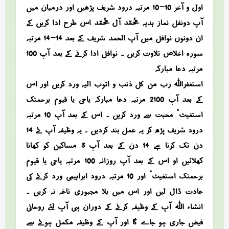
اول و آخر 10-10 مرتبہ درود شریف پڑھیں اور درمیان میں
آپ دونفل نماز ہدیہ محمد آل محمد اس طرح ادا کریں کے
ان دونوں نوافل میں آپ الحمد شریف کے بعد 14-14 مرتبہ
سورہ اخلاص تلاوت کریں ۔ نوافل ادا کرنے کے بعد آپ 100
مرتبہ دعا مبارکہ
استغفراللہ رب من کل ذنب و اتوب الیہ ورد کریں اور اس
کے بعد آپ 2100 مرتبہ دعا مبارکہ “یاحی یا قیوم برحمتک
استغیث” محبت سے ورد کریں ۔ اس کے بعد آپ 10 مرتبہ
درود شریف پڑھ کر یہ عمل بند کردیں ۔ یہ وظیفہ آپ نے 14
دن تک کرنا ہے 14 دن کے بعد آپ 3 مساکین کو کھانا
کھلائیں او اس کے بعد آپ روزانہ 100 مرتبہ “یاحی یا قیوم
برحمتک استغیث” اور 10 مرتبہ درود ابراہیمی ورد کرنے کی
عادت ڈال لیں اور اس میں بلا مجبوری ناغہ نہ کریں ۔
انشاء اللہ آپ کے وظیفہ کرنے کے دوران ہی آپ لئے روحانی
فیض جاری ہو جاے گا اور آپ کے وظیفہ مکمل ہونے سے