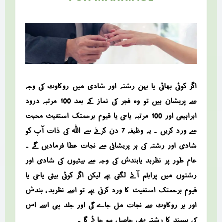
اگر کوئی بھائی یا بہن رشتہ اور شادی میں روکاوٹ کی وجہ
سے پریشان ہیں تو وہ فجر کی نماز کے بعد 100 مرتبہ درود
ابراہیمی اور 100 مرتبہ یاحی یا قیوم برحمتک استغیث محبت
سے ورد کریں ۔ یہ وظیفہ 7 دن کرنے سے اللہ کی ذات آپ کو
شادی اور رشتہ کی ہر پریشانی سے نجات عطا فرمادیں گے ۔
عام طور پر نظربد یابندش کی وجہ سے بیٹیوں کی شادی اور
رشتوں میں پرابلم آنے لگتی ہے لیکن اگر کوئی بیٹی یاحی یا
قیوم برحمتک استغیث کا ورد کرتی ہے تو اسے نظربد ، بندش
اور ہر روکاوٹ سے نجات مل جاے گی اور جلد ہی اسے اس
کی پسند کا رشتہ بھی حاصل ہو جائے گا ۔