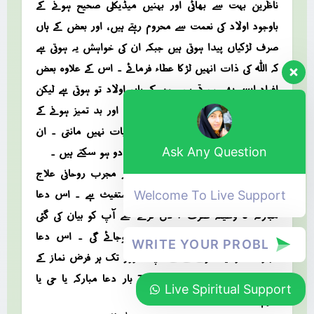
ناظرین بہت سے بھائی اور بہنیں میڈیکلی صحیح ہونے کے
باوجود اولاد کی نعمت سے محروم رہتے ہیں ، اور بعض کے ہاں
صرف لڑکیاں پیدا ہوتی ہیں جبکہ ان کی خواہش یہ ہوتی ہے
کہ اللہ کی ذات انہیں لڑکا عطاء فرمائے ۔ اس کے علاوہ بعض
افراد ایسے بھی ہوتے ہیں جن کے ہاں اولاد تو ہوتی ہے لیکن
وہ اپنے والدین کی حد سے ذیادہ گستاخ اور بد تمیز ہونے کے
ساتھ ساتھ اپنے والدین کی کوئی بھی بات نہیں مانتی ۔ ان
تمام پریشانیوں کی وجہ بندش اورکالاجادو ہو سکتے ہیں ۔
Ask Any Question
اور بندش اور کالا جادو کا صحیح اور مجرب روحانی علاج
دعا مبارکہ یا حی یا قیوم برحمتک استغیث ہے ۔ اس دعا
Welcome To Live Support
مبارکہ کا وظیفہ صرف 7 دن کرنے سے آپ کو بیان کی گئی
تمام پریشانیوں سے نجات حاصل ہوجائے گی ۔ اس دعا
مبارکہ کا وظیفہ کرنے کے لئے آپ 7 روز تک ہر فرض نماز کے
بعد ایک بار سورہ مزمل اور 70 بار دعا مبارکہ یا حی یا
Live Spiritual Support
قیوم برحمتک استغیث