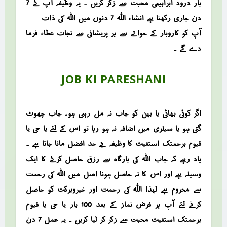
بار درود ابراہیمی محبت سے زکر کریں ۔ یہ وظیفہ آپ نے 7
دن جاری رکھنا ہے انشاء اللہ 7 دنوں میں اللہ کی ذات
آپ کو کاروبار کے حوالے سے ہر پریشانی سے نجات عطاء فرما
دے گے ۔
JOB KI PARESHANI
اگر کوئی بھائی یا بہن کو جاب نہ مل رہی ہو ، جاب چھوٹ
گئی ہو یا سیلری میں اضافہ نہ ہو رہا تو اس کے لئے یا حی یا
قیوم برحمتک استغیث کا وظیفہ بے حد افضل مانا جاتا ہے ۔
یاد رہے کہ جاب اللہ کی بارگاہ سے رزق حاصل کرنے کا ایک
وسیلہ ہے اور اس کا نہ حاصل ہونا اصل میں اللہ کی رحمت
سے محروم ہے لہذا اللہ کی رحمت اور خیروبرکت کو حاصل
کرنے لئے آپ ہر فرض نماز کے بعد 100 بار یا حی یا قیوم
برحمتک استغیث محبت سے زکر کر لیا کریں ۔ یہ عمل 7 دن